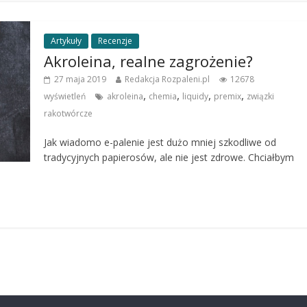
Artykuły
Recenzje
Akroleina, realne zagrożenie?
27 maja 2019
Redakcja Rozpaleni.pl
12678
,
,
,
,
wyświetleń
akroleina
chemia
liquidy
premix
związki
rakotwórcze
Jak wiadomo e-palenie jest dużo mniej szkodliwe od
tradycyjnych papierosów, ale nie jest zdrowe. Chciałbym