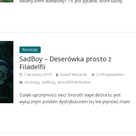
idealny krem waniliowy? To jest pytanie, które każdy
Recenzje
SadBoy – Deserówka prosto z
Filadelfii
7 września 2019
Dawid Winiarski
2169 wyświetleń
,
,
recenzja
sadboy
smoothDistribution
Dzięki uprzejmości sieci Smooth Vape (która to jest
wyłącznym polskim dystrybutorem tej linii płynów) mam