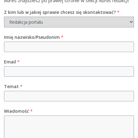
Adres znajdziesz po prawej stronie w sekcji
Adres redakcji
.
Z kim lub w jakiej sprawie chcesz się skontaktować?
*
Imię nazwisko/Pseudonim
*
Email
*
Temat
*
Wiadomość
*