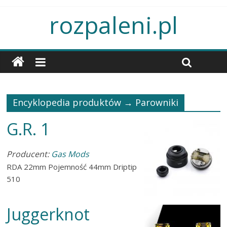
rozpaleni.pl
Encyklopedia produktów →
Parowniki
G.R. 1
Producent:
Gas Mods
RDA 22mm Pojemność 44mm Driptip
510
Juggerknot