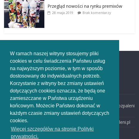
Przegląd nowości na rynku premixów
28 maja 2019
Brak komentarzy
W ramach naszej witryny stosujemy pliki
cookies w celu świadczenia Państwu usług
Redakcja
na najwyższym poziomie, w tym w sposób
dostosowany do indywidualnych potrzeb.
Redakcja
Korzystanie z witryny bez zmiany ustawień
rozpaleni.pl
dotyczących cookies oznacza, że będą one
zamieszczane w Państwa urządzeniu
email:
redakcja@rozpaleni
końcowym. Możecie Państwo dokonać w
.pl
każdym czasie zmiany ustawień dotyczących
cookies.
www: rozpaleni.pl
Więcej szczegółów na stronie Polityki
prywatności.