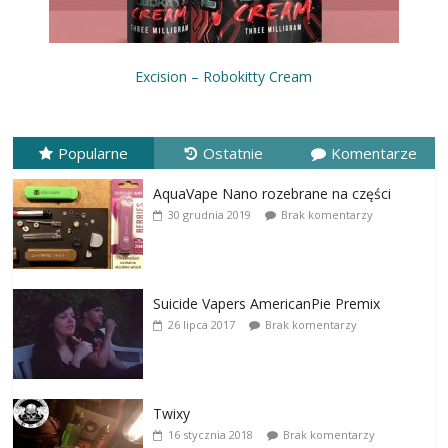
Excision – Robokitty Cream
Popularne
Ostatnie
Komentarze
AquaVape Nano rozebrane na części
30 grudnia 2019
Brak komentarzy
Suicide Vapers AmericanPie Premix
26 lipca 2017
Brak komentarzy
Twixy
16 stycznia 2018
Brak komentarzy