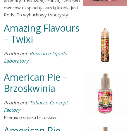
Aromaty truskawek, arbuza, czereśni i
owoców eksplodują każdą kroplą Just
Reds. To wybuchowy i soczysty
Amazing Flavours
– Twixi
Producent:
Russian e-liquids
Laboratory
American Pie –
Brzoskwinia
Producent:
Tobacco Concept
Factory
Premix o smaku brzoskwini
American Pie –