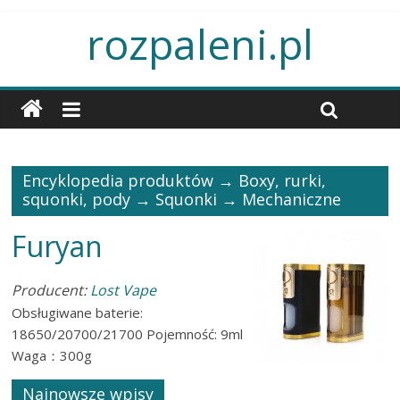
rozpaleni.pl
Encyklopedia produktów →
Boxy, rurki,
squonki, pody
→
Squonki
→
Mechaniczne
Furyan
Producent:
Lost Vape
Obsługiwane baterie:
18650/20700/21700 Pojemność: 9ml
Waga：300g
Najnowsze wpisy