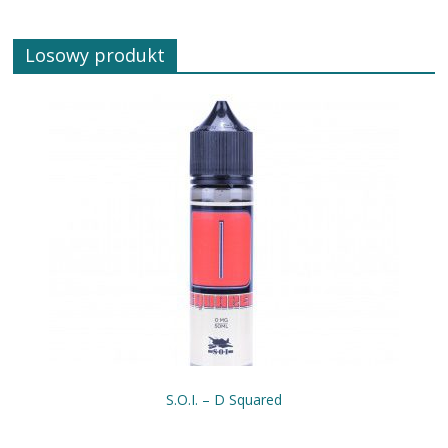
Losowy produkt
S.O.I. – D Squared