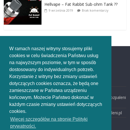
Hellvape – Fat Rabbit Sub-ohm Tank ??
9 września 2019
Brak komentarzy
W ramach naszej witryny stosujemy pliki
cookies w celu świadczenia Państwu usług
Redakcja
na najwyższym poziomie, w tym w sposób
dostosowany do indywidualnych potrzeb.
Redakcja
Korzystanie z witryny bez zmiany ustawień
rozpaleni.pl
dotyczących cookies oznacza, że będą one
zamieszczane w Państwa urządzeniu
email:
redakcja@rozpaleni
końcowym. Możecie Państwo dokonać w
.pl
każdym czasie zmiany ustawień dotyczących
cookies.
www: rozpaleni.pl
Więcej szczegółów na stronie Polityki
prywatności.