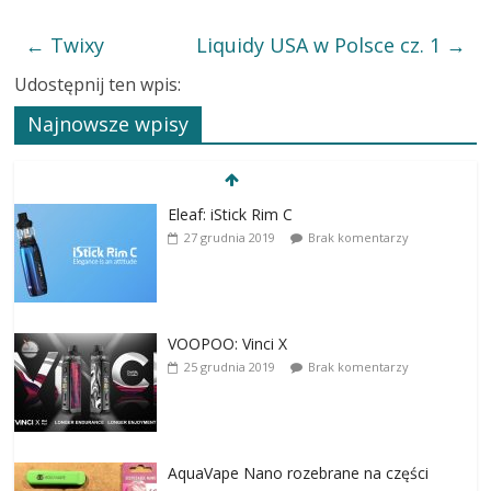
←
Twixy
Liquidy USA w Polsce cz. 1
→
Udostępnij ten wpis:
Najnowsze wpisy
Eleaf: iStick Rim C
27 grudnia 2019
Brak komentarzy
VOOPOO: Vinci X
25 grudnia 2019
Brak komentarzy
AquaVape Nano rozebrane na części