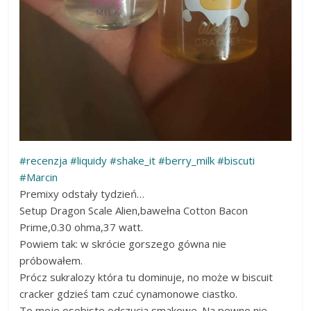
#recenzja
#liquidy
#shake_it
#berry_milk
#biscuti
#Marcin
Premixy odstały tydzień…
Setup Dragon Scale Alien,bawełna Cotton Bacon
Prime,0.30 ohma,37 watt.
Powiem tak: w skrócie gorszego gówna nie
próbowałem.
Prócz sukralozy która tu dominuje, no może w biscuit
cracker gdzieś tam czuć cynamonowe ciastko.
To moje osobiste odczucia smakowe. Na pewno nie