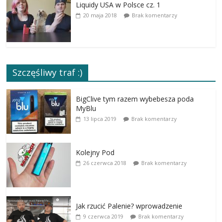
Liquidy USA w Polsce cz. 1
20 maja 2018
Brak komentarzy
Szczęśliwy traf :)
BigClive tym razem wybebesza poda
MyBlu
13 lipca 2019
Brak komentarzy
Kolejny Pod
26 czerwca 2018
Brak komentarzy
Jak rzucić Palenie? wprowadzenie
9 czerwca 2019
Brak komentarzy