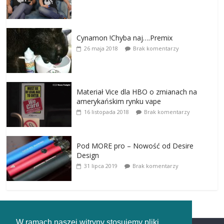
Cynamon !Chyba naj….Premix
26 maja 2018
Brak komentarzy
Materiał Vice dla HBO o zmianach na
amerykańskim rynku vape
16 listopada 2018
Brak komentarzy
Pod MORE pro – Nowość od Desire
Design
31 lipca 2019
Brak komentarzy
W ramach naszej witryny stosujemy pliki