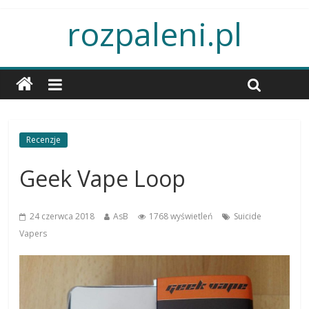
rozpaleni.pl
Recenzje
Geek Vape Loop
24 czerwca 2018
AsB
1768 wyświetleń
Suicide
Vapers