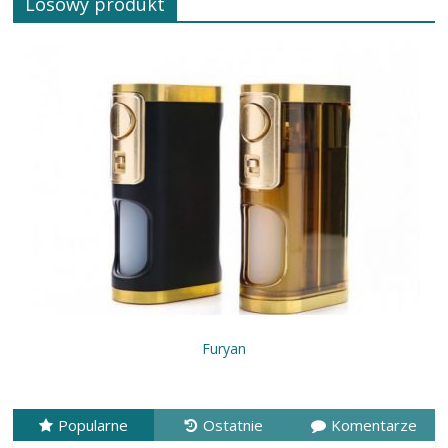
Losowy produkt
Furyan
Popularne
Ostatnie
Komentarze