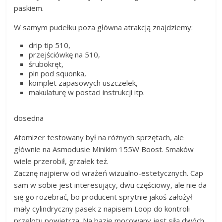
paskiem.
W samym pudełku poza główna atrakcją znajdziemy:
drip tip 510,
przejściówkę na 510,
śrubokręt,
pin pod squonka,
komplet zapasowych uszczelek,
makulaturę w postaci instrukcji itp.
dosedna
Atomizer testowany był na różnych sprzętach, ale
głównie na Asmodusie Minikim 155W Boost. Smaków
wiele przerobił, grzałek też.
Zacznę najpierw od wrażeń wizualno-estetycznych. Cap
sam w sobie jest interesujący, dwu częściowy, ale nie da
się go rozebrać, bo producent sprytnie jakoś założył
mały cylindryczny pasek z napisem Loop do kontroli
przelotu powietrza. Na bazie mocowany jest siłą dwóch