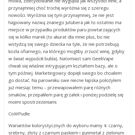
mowa, zdecydowanie nie wygląda jak wszystko inne, a
przynajmniej choć trochę wyróżnia się z szeregu
nowości. Wyróżnia się tym przynajmniej, że nie jest
hajpowany nazwą znanego Jutubera jak to ostatnio ma
miejsce w przypadku produktów paru powtarzających
się w kółko marek (to akurat dla mnie plus, bo nie
wstydzą się swego dziecka na tyle, że nie potrzebują
kozła ofiarnego, na którego mogliby zrzucić winę, gdyby
w świat wypuścili bubla). Natomiast sam GeekVape
chwali się właśnie intrygującym kształtem bazy, ale o
tym później. Marketingowcy dopięli swego bo chciałem
go dostać. Na parowniku swe niecne łapska położyłem
już miesiąc temu – przewapowałem parę różnych
smaków, przepaliłem parę grzałek i poniżej podzielę się
moimi spostrzeżeniami.
CoWPudle
Wariantów kolorystycznych do wyboru mamy 4: czarny,
srebrny, złoty z czarnym paskiem i gunmetal z zielonym