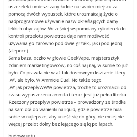
uszczelek i umieszczany ładnie na swoim miejscu za
pomocą dwóch wypustek, które urozmaicają życie o
nadprogramowe używanie nazw określających damy
lekkich obyczajów. Wcześniej wspomniany cylinderek do
kontroli przelotu powietrza daje nam możliwość
używania go zarówno pod dwie grzałki, jak i pod jedną
(alepoco).
Sama baza, oczko w głowie GeekVape, majstersztyk
zdaniem markietingowców, no coś naj naj, w sumie to już
było. Co prawda nie w aż tak dosłownym kształcie litery
‚W’, ale było. W Ammicie Dual. No także tego.
‚W’ jak przepłyWWW powietrza, trochę to urozmaicili od
czasu wypuszczenia ammita i teraz jest już pełna literka.
Rzeczony przepływ powietrza – prowadzony ze środka
na sam dół do wanienki na liquid, gdzie powietrze hula
sobie w najlepsze, aby unieść się do góry, nie mniej nie
więcej przelot dolny bez lejącego się lq po łapach.
budowasetu