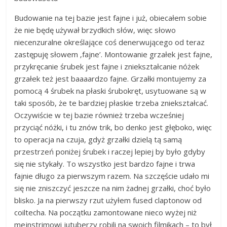
Budowanie na tej bazie jest fajne i już, obiecałem sobie
że nie będę używał brzydkich słów, więc słowo
niecenzuralne określające coś denerwującego od teraz
zastępuję słowem ‚fajne’. Montowanie grzałek jest fajne,
przykręcanie śrubek jest fajne i zniekształcanie nóżek
grzałek też jest baaaardzo fajne. Grzałki montujemy za
pomocą 4 śrubek na płaski śrubokręt, usytuowane są w
taki sposób, że te bardziej płaskie trzeba zniekształcać.
Oczywiście w tej bazie również trzeba wcześniej
przyciąć nóżki, i tu znów trik, bo denko jest głęboko, więc
to operacja na czuja, gdyż grzałki dzielą tą samą
przestrzeń poniżej śrubek i raczej lepiej by było gdyby
się nie stykały. To wszystko jest bardzo fajne i trwa
fajnie długo za pierwszym razem. Na szczęście udało mi
się nie zniszczyć jeszcze na nim żadnej grzałki, choć było
blisko. Ja na pierwszy rzut użyłem fused claptonow od
coiltecha. Na początku zamontowane nieco wyżej niż
mejnstrimowi jutuberzy robili na swoich filmikach – to był