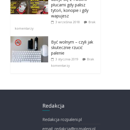
płucami gdy palisz
tytoń, konopie i gdy
wapujesz
3 września 2018
Brak
komentarzy
Być wolnym – czyli jak
skutecznie rzucić
palenie
3 stycznia 2019
Brak
komentarzy
Redakcja
Redakcja rozpaleni.pl
email: redakcja@rozpaleni.pl