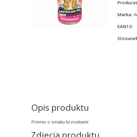
Producen
Marka:
A
EAN13:
Stosunek
Opis produktu
Premix o smaku brzoskwini
Zdjęcia produktu