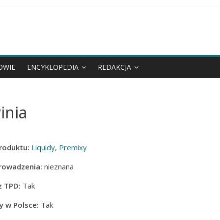
OWIE
ENCYKLOPEDIA
REDAKCJA
inia
roduktu:
Liquidy
,
Premixy
rowadzenia:
nieznana
z TPD:
Tak
 w Polsce:
Tak