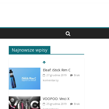
Najnowsze wpisy
Eleaf: iStick Rim C
27 grudnia 2019
Brak
komentarzy
VOOPOO: Vinci X
25 grudnia 2019
Brak
komentarzy