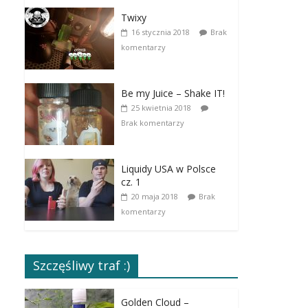
Twixy
16 stycznia 2018
Brak
komentarzy
Be my Juice – Shake IT!
25 kwietnia 2018
Brak komentarzy
Liquidy USA w Polsce
cz. 1
20 maja 2018
Brak
komentarzy
Szczęśliwy traf :)
Golden Cloud –