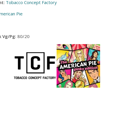
t:
Tobacco Concept Factory
merican Pie
 Vg/Pg:
80/20