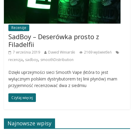
Recenzje
SadBoy – Deserówka prosto z
Filadelfii
7 września 2019
Dawid Winiarski
2169 wyświetleń
,
,
recenzja
sadboy
smoothDistribution
Dzięki uprzejmości sieci Smooth Vape (która to jest
wyłącznym polskim dystrybutorem tej linii płynów) mam
przyjemność recenzować dwa z siedmiu
Czytaj więcej
Najnowsze wpisy