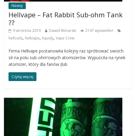
Newsy
Hellvape – Fat Rabbit Sub-ohm Tank
??
9 września 2019
Dawid Winiarski
2147 wyświetleń
,
,
,
hellcoils
hellvape
liquidy
Vape Crew
Firma Hellvape postanowiła kolejny raz spróbować swoich
sił na polu sub-ohm’owych atomizerów. Wypuściła na rynek
atomizer, który dla fanów (lub
Czytaj więcej