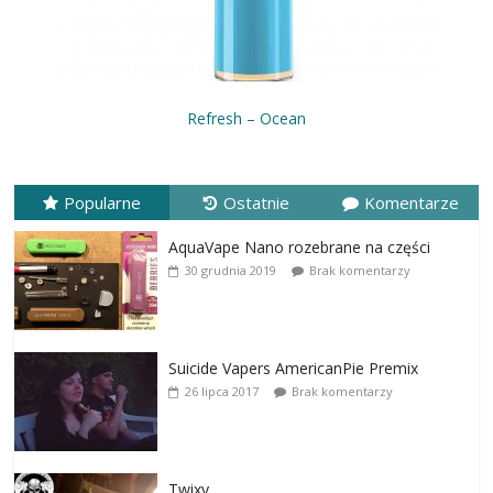
Refresh – Ocean
Popularne
Ostatnie
Komentarze
AquaVape Nano rozebrane na części
30 grudnia 2019
Brak komentarzy
Suicide Vapers AmericanPie Premix
26 lipca 2017
Brak komentarzy
Twixy