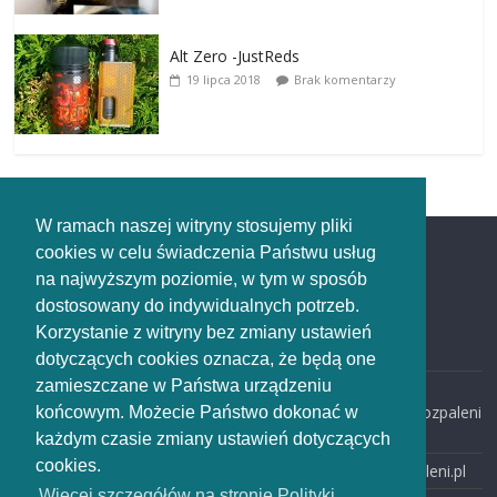
Alt Zero -JustReds
19 lipca 2018
Brak komentarzy
W ramach naszej witryny stosujemy pliki
cookies w celu świadczenia Państwu usług
Redakcja
na najwyższym poziomie, w tym w sposób
dostosowany do indywidualnych potrzeb.
Redakcja
Korzystanie z witryny bez zmiany ustawień
rozpaleni.pl
dotyczących cookies oznacza, że będą one
zamieszczane w Państwa urządzeniu
email:
redakcja@rozpaleni
końcowym. Możecie Państwo dokonać w
.pl
każdym czasie zmiany ustawień dotyczących
cookies.
www: rozpaleni.pl
Więcej szczegółów na stronie Polityki