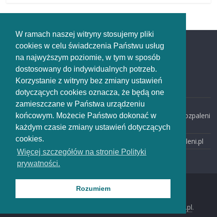
W ramach naszej witryny stosujemy pliki
cookies w celu świadczenia Państwu usług
Redakcja
na najwyższym poziomie, w tym w sposób
dostosowany do indywidualnych potrzeb.
Redakcja
Korzystanie z witryny bez zmiany ustawień
rozpaleni.pl
dotyczących cookies oznacza, że będą one
zamieszczane w Państwa urządzeniu
email:
redakcja@rozpaleni
końcowym. Możecie Państwo dokonać w
.pl
każdym czasie zmiany ustawień dotyczących
cookies.
www: rozpaleni.pl
Więcej szczegółów na stronie Polityki
prywatności.
Rozumiem
Wszelkie prawa zastrzeżone © 2018-2026
rozpaleni.pl
.