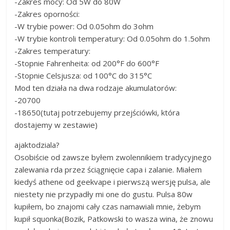
-Zakres mocy: Od 5W do 80W
-Zakres oporności:
-W trybie power: Od 0.05ohm do 3ohm
-W trybie kontroli temperatury: Od 0.05ohm do 1.5ohm
-Zakres temperatury:
-Stopnie Fahrenheita: od 200°F do 600°F
-Stopnie Celsjusza: od 100°C do 315°C
Mod ten działa na dwa rodzaje akumulatorów:
-20700
-18650(tutaj potrzebujemy przejściówki, która
dostajemy w zestawie)
ajaktodziala?
Osobiście od zawsze byłem zwolennikiem tradycyjnego
zalewania rda przez ściągnięcie capa i zalanie. Miałem
kiedyś athene od geekvape i pierwszą wersję pulsa, ale
niestety nie przypadły mi one do gustu. Pulsa 80w
kupiłem, bo znajomi cały czas namawiali mnie, żebym
kupił squonka(Bozik, Patkowski to wasza wina, że znowu