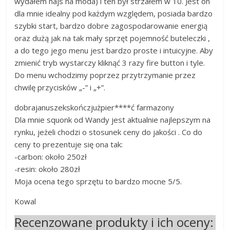
wydałem hajs na moda) i ten był strzałem w 10. Jest on
dla mnie idealny pod każdym względem, posiada bardzo
szybki start, bardzo dobre zagospodarowanie energią
oraz dużą jak na tak mały sprzęt pojemność buteleczki ,
a do tego jego menu jest bardzo proste i intuicyjne. Aby
zmienić tryb wystarczy kliknąć 3 razy fire button i tyle.
Do menu wchodzimy poprzez przytrzymanie przez
chwilę przycisków „-” i „+”.
dobrajanuszekskończjużpier****ć farmazony
Dla mnie squonk od Wandy jest aktualnie najlepszym na
rynku, jeżeli chodzi o stosunek ceny do jakości . Co do
ceny to prezentuje się ona tak:
-carbon: około 250zł
-resin: około 280zł
Moja ocena tego sprzętu to bardzo mocne 5/5.
Kowal
Recenzowane produkty i ich oceny: