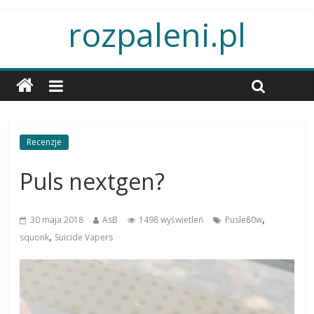
rozpaleni.pl
Recenzje
Puls nextgen?
,
30 maja 2018
AsB
1498 wyświetleń
Pusle80w
,
squonk
Suicide Vapers