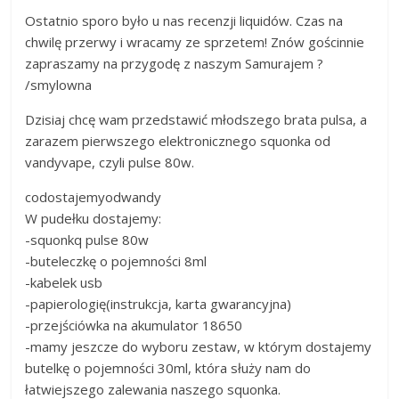
Ostatnio sporo było u nas recenzji liquidów. Czas na
chwilę przerwy i wracamy ze sprzetem! Znów gościnnie
zapraszamy na przygodę z naszym Samurajem ?
/smylowna
Dzisiaj chcę wam przedstawić młodszego brata pulsa, a
zarazem pierwszego elektronicznego squonka od
vandyvape, czyli pulse 80w.
codostajemyodwandy
W pudełku dostajemy:
-squonkq pulse 80w
-buteleczkę o pojemności 8ml
-kabelek usb
-papierologię(instrukcja, karta gwarancyjna)
-przejściówka na akumulator 18650
-mamy jeszcze do wyboru zestaw, w którym dostajemy
butelkę o pojemności 30ml, która służy nam do
łatwiejszego zalewania naszego squonka.