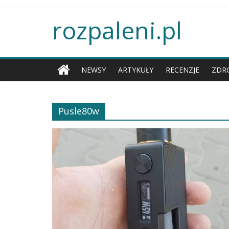
rozpaleni.pl
NEWSY
ARTYKUŁY
RECENZJE
ZDR
Pusle80w