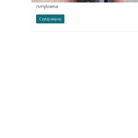
/smylowna
Czytaj więcej