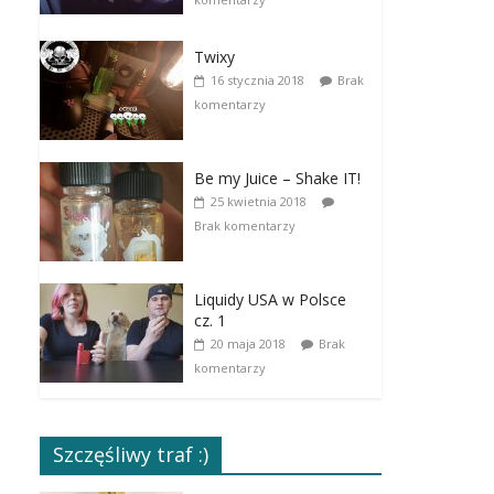
Twixy
16 stycznia 2018
Brak
komentarzy
Be my Juice – Shake IT!
25 kwietnia 2018
Brak komentarzy
Liquidy USA w Polsce
cz. 1
20 maja 2018
Brak
komentarzy
Szczęśliwy traf :)