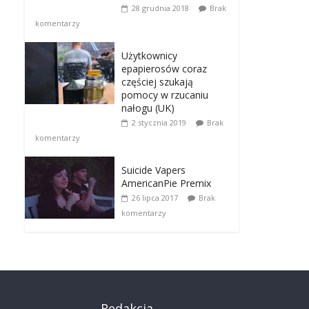
28 grudnia 2018
Brak
komentarzy
Użytkownicy
epapierosów coraz
częściej szukają
pomocy w rzucaniu
nałogu (UK)
2 stycznia 2019
Brak
komentarzy
Suicide Vapers
AmericanPie Premix
26 lipca 2017
Brak
komentarzy
Redakcja