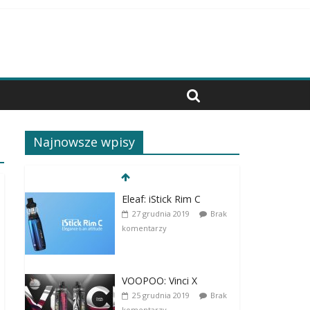
Najnowsze wpisy
Eleaf: iStick Rim C
27 grudnia 2019
Brak
komentarzy
VOOPOO: Vinci X
25 grudnia 2019
Brak
komentarzy