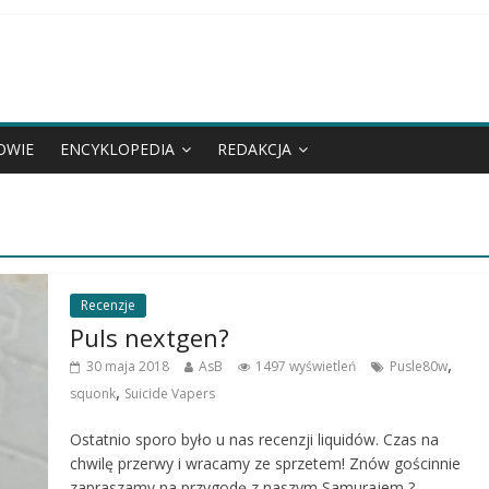
OWIE
ENCYKLOPEDIA
REDAKCJA
Recenzje
Puls nextgen?
,
30 maja 2018
AsB
1497 wyświetleń
Pusle80w
,
squonk
Suicide Vapers
Ostatnio sporo było u nas recenzji liquidów. Czas na
chwilę przerwy i wracamy ze sprzetem! Znów gościnnie
zapraszamy na przygodę z naszym Samurajem ?