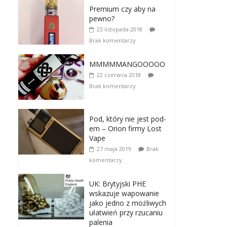
Premium czy aby na
pewno?
23 listopada 2018
Brak komentarzy
MMMMMANGOOOOO
22 czerwca 2018
Brak komentarzy
Pod, który nie jest pod-
em – Orion firmy Lost
Vape
27 maja 2019
Brak
komentarzy
UK: Brytyjski PHE
wskazuje wapowanie
jako jedno z możliwych
ułatwień przy rzucaniu
palenia