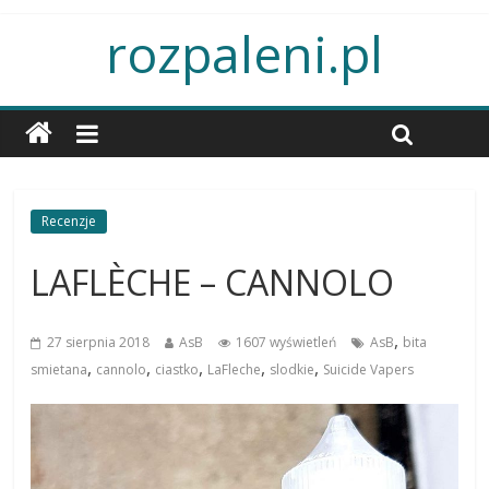
rozpaleni.pl
Recenzje
LAFLÈCHE – CANNOLO
,
27 sierpnia 2018
AsB
1607 wyświetleń
AsB
bita
,
,
,
,
,
smietana
cannolo
ciastko
LaFleche
slodkie
Suicide Vapers