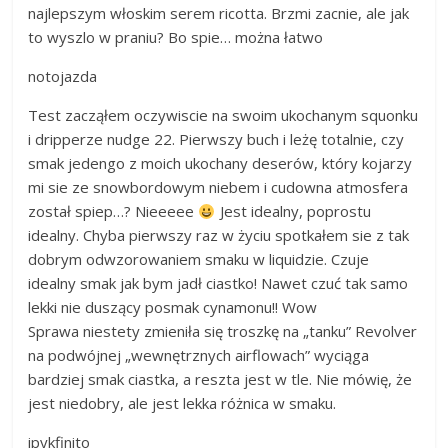
najlepszym włoskim serem ricotta. Brzmi zacnie, ale jak
to wyszlo w praniu? Bo spie… można łatwo
notojazda
Test zacząłem oczywiscie na swoim ukochanym squonku
i dripperze nudge 22. Pierwszy buch i leżę totalnie, czy
smak jedengo z moich ukochany deserów, który kojarzy
mi sie ze snowbordowym niebem i cudowna atmosfera
został spiep…? Nieeeee
Jest idealny, poprostu
idealny. Chyba pierwszy raz w życiu spotkałem sie z tak
dobrym odwzorowaniem smaku w liquidzie. Czuje
idealny smak jak bym jadł ciastko! Nawet czuć tak samo
lekki nie duszący posmak cynamonu!! Wow
Sprawa niestety zmieniła się troszkę na „tanku” Revolver
na podwójnej „wewnętrznych airflowach” wyciąga
bardziej smak ciastka, a reszta jest w tle. Nie mówię, że
jest niedobry, ale jest lekka różnica w smaku.
ipykfinito