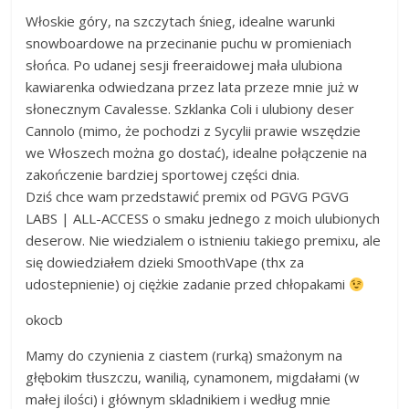
Włoskie góry, na szczytach śnieg, idealne warunki
snowboardowe na przecinanie puchu w promieniach
słońca. Po udanej sesji freeraidowej mała ulubiona
kawiarenka odwiedzana przez lata przeze mnie już w
słonecznym Cavalesse. Szklanka Coli i ulubiony deser
Cannolo (mimo, że pochodzi z Sycylii prawie wszędzie
we Włoszech można go dostać), idealne połączenie na
zakończenie bardziej sportowej części dnia.
Dziś chce wam przedstawić premix od PGVG PGVG
LABS | ALL-ACCESS o smaku jednego z moich ulubionych
deserow. Nie wiedzialem o istnieniu takiego premixu, ale
się dowiedziałem dzieki SmoothVape (thx za
udostepnienie) oj ciężkie zadanie przed chłopakami
okocb
Mamy do czynienia z ciastem (rurką) smażonym na
głębokim tłuszczu, wanilią, cynamonem, migdałami (w
małej ilości) i głównym skladnikiem i według mnie