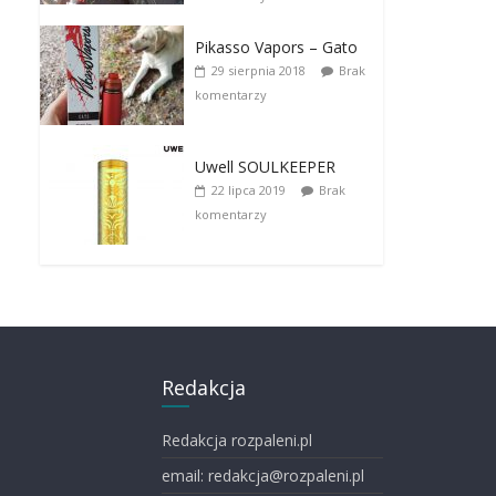
Pikasso Vapors – Gato
29 sierpnia 2018
Brak
komentarzy
Uwell SOULKEEPER
22 lipca 2019
Brak
komentarzy
Redakcja
Redakcja rozpaleni.pl
email: redakcja@rozpaleni.pl