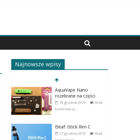
Najnowsze wpisy
AquaVape Nano
rozebrane na części
30 grudnia 2019
Brak
komentarzy
Eleaf: iStick Rim C
27 grudnia 2019
Brak
komentarzy