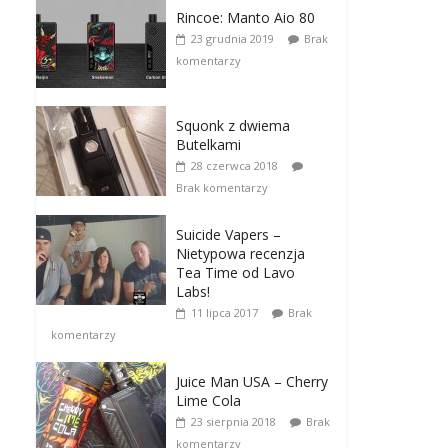
Rincoe: Manto Aio 80
23 grudnia 2019
Brak
komentarzy
Squonk z dwiema
Butelkami
28 czerwca 2018
Brak komentarzy
Suicide Vapers –
Nietypowa recenzja
Tea Time od Lavo
Labs!
11 lipca 2017
Brak
komentarzy
Juice Man USA – Cherry
Lime Cola
23 sierpnia 2018
Brak
komentarzy