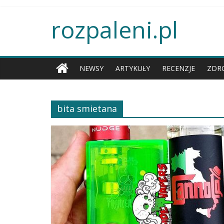
rozpaleni.pl
NEWSY
ARTYKUŁY
RECENZJE
ZDR
bita smietana