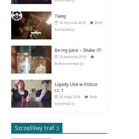
Twixy
16 stycznia 2018
Brak
komentarzy
Be my Juice – Shake IT!
25 kwietnia 2018
Brak komentarzy
Liquidy USA w Polsce
cz. 1
20 maja 2018
Brak
komentarzy
Szczęśliwy traf :)