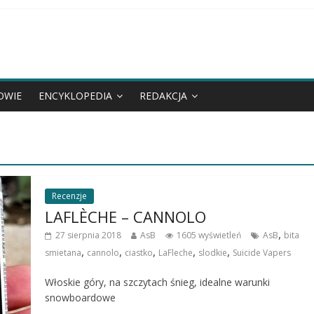
OWIE
ENCYKLOPEDIA
REDAKCJA
Recenzje
LAFLÈCHE – CANNOLO
,
27 sierpnia 2018
AsB
1605 wyświetleń
AsB
bita
,
,
,
,
,
smietana
cannolo
ciastko
LaFleche
slodkie
Suicide Vapers
Włoskie góry, na szczytach śnieg, idealne warunki
snowboardowe