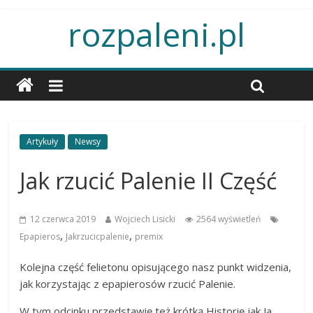
rozpaleni.pl
Artykuły
Newsy
Jak rzucić Palenie II Część
12 czerwca 2019
Wojciech Lisicki
2564 wyświetleń
,
,
Epapieros
Jakrzucicpalenie
premix
Kolejna część felietonu opisującego nasz punkt widzenia,
jak korzystając z epapierosów rzucić Palenie.
W tym odcinku przedstawię też krótką Historię jak Ja