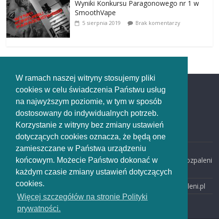
Wyniki Konkursu Paragonowego nr 1 w
SmoothVape
5 sierpnia 2019
Brak komentarzy
W ramach naszej witryny stosujemy pliki
cookies w celu świadczenia Państwu usług
Redakcja
na najwyższym poziomie, w tym w sposób
dostosowany do indywidualnych potrzeb.
Redakcja
Korzystanie z witryny bez zmiany ustawień
rozpaleni.pl
dotyczących cookies oznacza, że będą one
zamieszczane w Państwa urządzeniu
email:
redakcja@rozpaleni
końcowym. Możecie Państwo dokonać w
.pl
każdym czasie zmiany ustawień dotyczących
cookies.
www: rozpaleni.pl
Więcej szczegółów na stronie Polityki
prywatności.