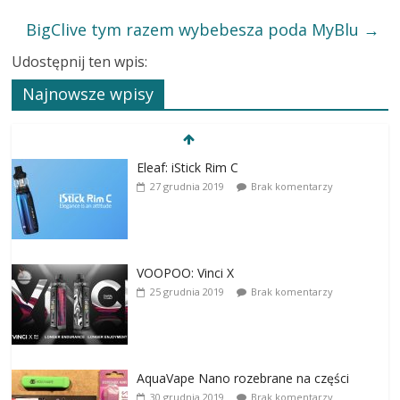
BigClive tym razem wybebesza poda MyBlu
→
Udostępnij ten wpis:
Najnowsze wpisy
Eleaf: iStick Rim C
27 grudnia 2019
Brak komentarzy
VOOPOO: Vinci X
25 grudnia 2019
Brak komentarzy
AquaVape Nano rozebrane na części
30 grudnia 2019
Brak komentarzy