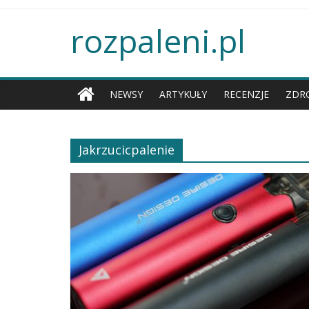
rozpaleni.pl
NEWSY
ARTYKUŁY
RECENZJE
ZDR
Jakrzucicpalenie