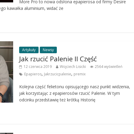
More Pro to nowa odsłona epapierosa od firmy Desire
ego kawałka aluminium, widać że
Artykuły
Newsy
Jak rzucić Palenie II Część
12 czerwca 2019
Wojciech Lisicki
2564 wyświetleń
,
,
Epapieros
Jakrzucicpalenie
premix
Kolejna część felietonu opisującego nasz punkt widzenia,
jak korzystając z epapierosów rzucić Palenie. W tym
odcinku przedstawię też krótką Historię