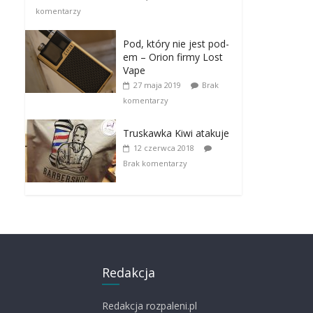
komentarzy
Pod, który nie jest pod-
em – Orion firmy Lost
Vape
27 maja 2019
Brak
komentarzy
Truskawka Kiwi atakuje
12 czerwca 2018
Brak komentarzy
Redakcja
Redakcja rozpaleni.pl