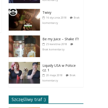
Twixy
16 stycznia 2018
Brak
komentarzy
Be my Juice – Shake IT!
25 kwietnia 2018
Brak komentarzy
Liquidy USA w Polsce
cz. 1
20 maja 2018
Brak
komentarzy
Szczęśliwy traf :)