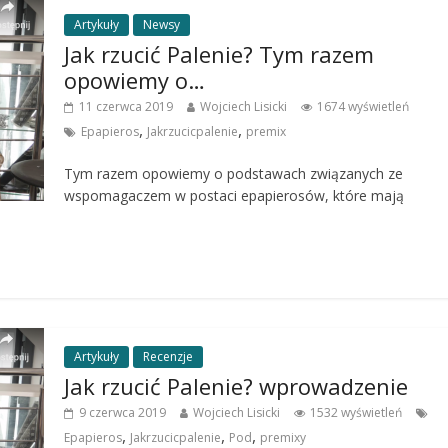
Artykuły
Newsy
Jak rzucić Palenie? Tym razem
opowiemy o…
11 czerwca 2019
Wojciech Lisicki
1674 wyświetleń
,
,
Epapieros
Jakrzucicpalenie
premix
Tym razem opowiemy o podstawach związanych ze
wspomagaczem w postaci epapierosów, które mają
Artykuły
Recenzje
Jak rzucić Palenie? wprowadzenie
9 czerwca 2019
Wojciech Lisicki
1532 wyświetleń
,
,
,
Epapieros
Jakrzucicpalenie
Pod
premixy