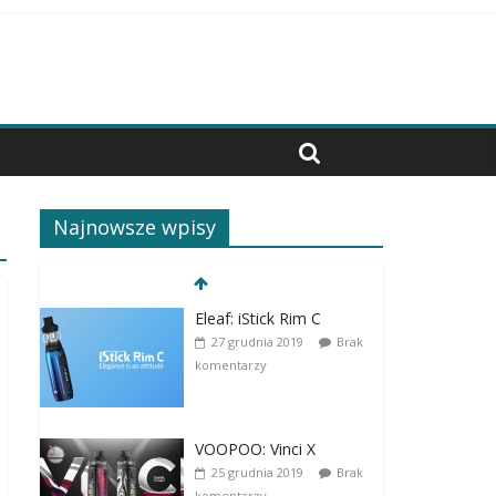
Najnowsze wpisy
Eleaf: iStick Rim C
27 grudnia 2019
Brak
komentarzy
VOOPOO: Vinci X
25 grudnia 2019
Brak
komentarzy