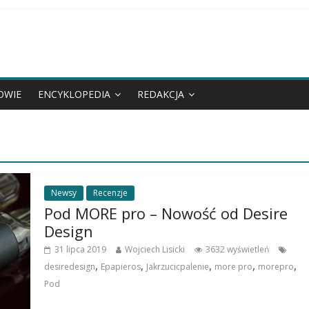
OWIE
ENCYKLOPEDIA
REDAKCJA
Newsy
Recenzje
Pod MORE pro – Nowość od Desire
Design
31 lipca 2019
Wojciech Lisicki
3632 wyświetleń
,
,
,
,
,
desiredesign
Epapieros
Jakrzucicpalenie
more pro
morepro
Pod