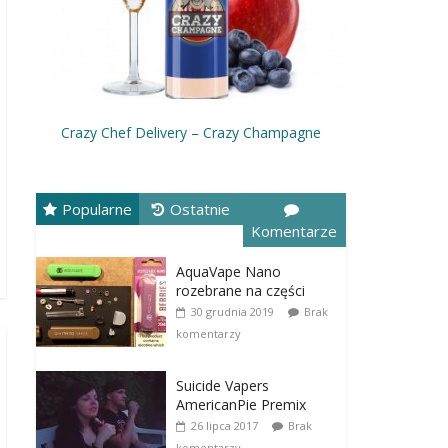
Crazy Chef Delivery – Crazy Champagne
Popularne
Ostatnie
Komentarze
AquaVape Nano
rozebrane na części
30 grudnia 2019
Brak
komentarzy
Suicide Vapers
AmericanPie Premix
26 lipca 2017
Brak
komentarzy