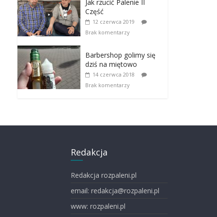
Jak rzucić Palenie II
Część
12 czerwca 2019
Brak komentarzy
Barbershop golimy się
dziś na miętowo
14 czerwca 2018
Brak komentarzy
Redakcja
Redakcja rozpaleni.pl
email: redakcja@rozpaleni.pl
www: rozpaleni.pl