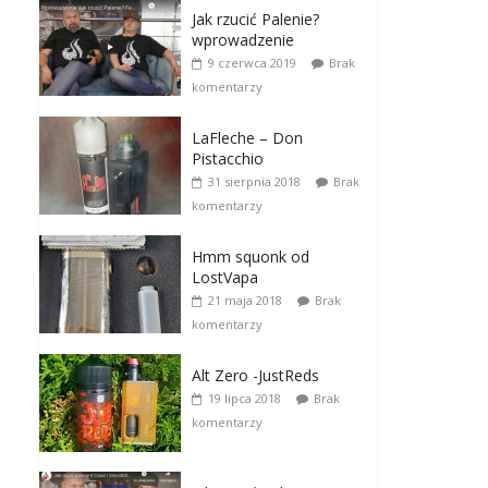
Jak rzucić Palenie?
wprowadzenie
9 czerwca 2019
Brak
komentarzy
LaFleche – Don
Pistacchio
31 sierpnia 2018
Brak
komentarzy
Hmm squonk od
LostVapa
21 maja 2018
Brak
komentarzy
Alt Zero -JustReds
19 lipca 2018
Brak
komentarzy