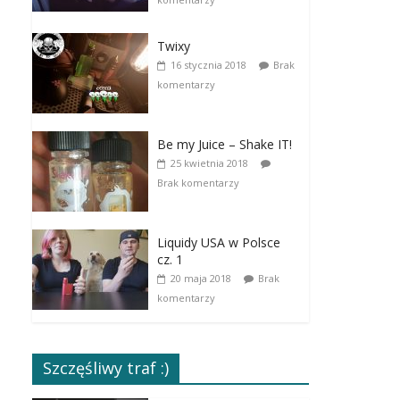
Twixy
16 stycznia 2018
Brak
komentarzy
Be my Juice – Shake IT!
25 kwietnia 2018
Brak komentarzy
Liquidy USA w Polsce
cz. 1
20 maja 2018
Brak
komentarzy
Szczęśliwy traf :)