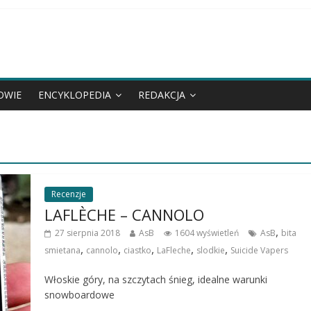
OWIE
ENCYKLOPEDIA
REDAKCJA
Recenzje
LAFLÈCHE – CANNOLO
,
27 sierpnia 2018
AsB
1604 wyświetleń
AsB
bita
,
,
,
,
,
smietana
cannolo
ciastko
LaFleche
slodkie
Suicide Vapers
Włoskie góry, na szczytach śnieg, idealne warunki
snowboardowe