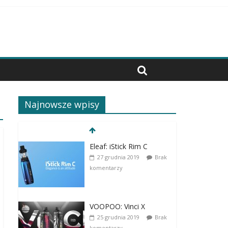
Najnowsze wpisy
Eleaf: iStick Rim C
27 grudnia 2019
Brak
komentarzy
VOOPOO: Vinci X
25 grudnia 2019
Brak
komentarzy