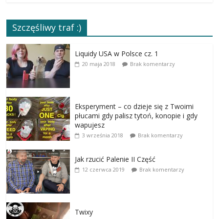
Szczęśliwy traf :)
Liquidy USA w Polsce cz. 1
20 maja 2018
Brak komentarzy
Eksperyment – co dzieje się z Twoimi
płucami gdy palisz tytoń, konopie i gdy
wapujesz
3 września 2018
Brak komentarzy
Jak rzucić Palenie II Część
12 czerwca 2019
Brak komentarzy
Twixy