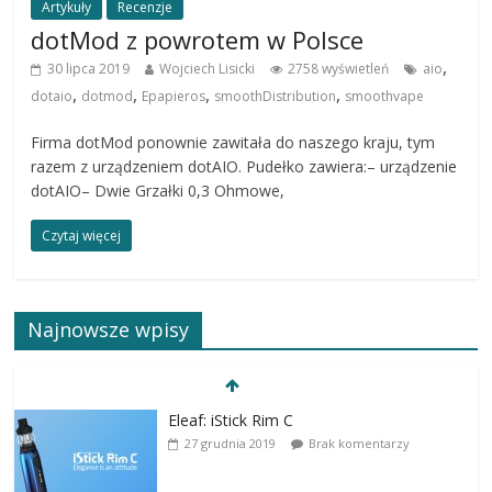
Artykuły
Recenzje
dotMod z powrotem w Polsce
,
30 lipca 2019
Wojciech Lisicki
2758 wyświetleń
aio
,
,
,
,
dotaio
dotmod
Epapieros
smoothDistribution
smoothvape
Firma dotMod ponownie zawitała do naszego kraju, tym
razem z urządzeniem dotAIO. Pudełko zawiera:– urządzenie
dotAIO– Dwie Grzałki 0,3 Ohmowe,
Czytaj więcej
Najnowsze wpisy
Eleaf: iStick Rim C
27 grudnia 2019
Brak komentarzy