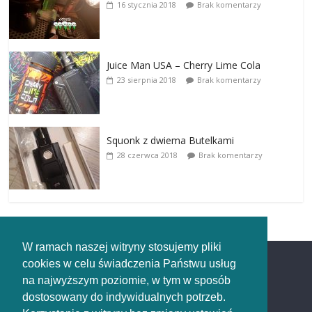
16 stycznia 2018
Brak komentarzy
Juice Man USA – Cherry Lime Cola
23 sierpnia 2018
Brak komentarzy
Squonk z dwiema Butelkami
28 czerwca 2018
Brak komentarzy
W ramach naszej witryny stosujemy pliki
cookies w celu świadczenia Państwu usług
Redakcja
na najwyższym poziomie, w tym w sposób
dostosowany do indywidualnych potrzeb.