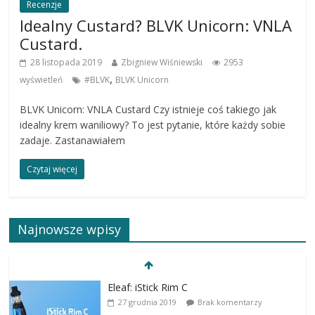
Recenzje
Idealny Custard? BLVK Unicorn: VNLA
Custard.
28 listopada 2019
Zbigniew Wiśniewski
2953
,
wyświetleń
#BLVK
BLVK Unicorn
BLVK Unicorn: VNLA Custard Czy istnieje coś takiego jak
idealny krem waniliowy? To jest pytanie, które każdy sobie
zadaje. Zastanawiałem
Czytaj więcej
Najnowsze wpisy
Eleaf: iStick Rim C
27 grudnia 2019
Brak komentarzy