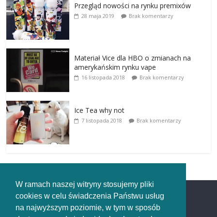
Przegląd nowości na rynku premixów
28 maja 2019
Brak komentarzy
Materiał Vice dla HBO o zmianach na
amerykańskim rynku vape
16 listopada 2018
Brak komentarzy
Ice Tea why not
7 listopada 2018
Brak komentarzy
W ramach naszej witryny stosujemy pliki
cookies w celu świadczenia Państwu usług
Redakcja
na najwyższym poziomie, w tym w sposób