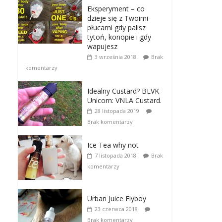
Eksperyment – co
dzieje się z Twoimi
płucami gdy palisz
tytoń, konopie i gdy
wapujesz
3 września 2018
Brak
komentarzy
Idealny Custard? BLVK
Unicorn: VNLA Custard.
28 listopada 2019
Brak komentarzy
Ice Tea why not
7 listopada 2018
Brak
komentarzy
Urban Juice Flyboy
23 czerwca 2018
Brak komentarzy