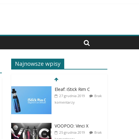
Najnowsze wpisy
Eleaf: iStick Rim C
27 grudnia 2019
Brak
komentarzy
VOOPOO: Vinci X
25 grudnia 2019
Brak
komentarzy