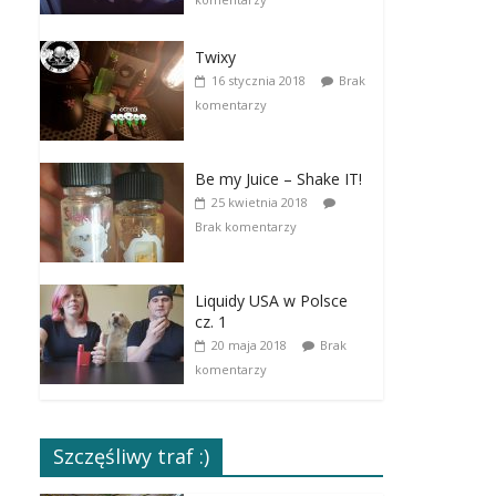
Twixy
16 stycznia 2018
Brak
komentarzy
Be my Juice – Shake IT!
25 kwietnia 2018
Brak komentarzy
Liquidy USA w Polsce
cz. 1
20 maja 2018
Brak
komentarzy
Szczęśliwy traf :)