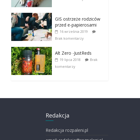
GIS ostrzeże rodziców
przed e-papierosami
16 września 2019
Brak komentarzy
Alt Zero -JustReds
19 lipca 2018
Brak
komentarzy
Redakcja
Redakcja rozpaleni.pl