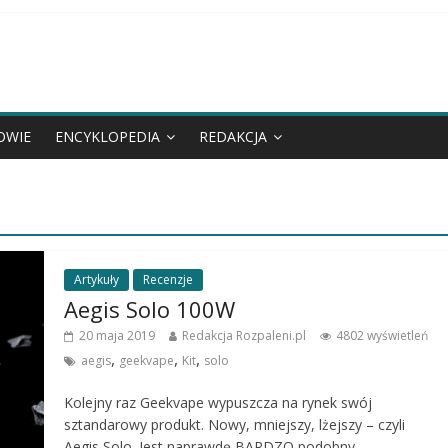
OWIE
ENCYKLOPEDIA
REDAKCJA
Artykuły
Recenzje
Aegis Solo 100W
20 maja 2019
Redakcja Rozpaleni.pl
4802 wyświetleń
,
,
,
aegis
geekvape
Kit
solo
Kolejny raz Geekvape wypuszcza na rynek swój
sztandarowy produkt. Nowy, mniejszy, lżejszy – czyli
Aegis Solo. Jest naprawdę BARDZO podobny