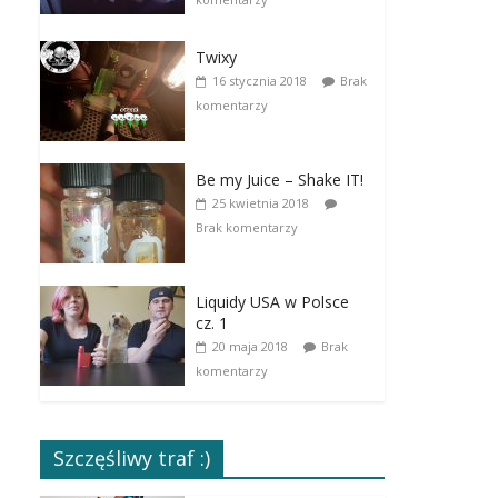
Twixy
16 stycznia 2018
Brak
komentarzy
Be my Juice – Shake IT!
25 kwietnia 2018
Brak komentarzy
Liquidy USA w Polsce
cz. 1
20 maja 2018
Brak
komentarzy
Szczęśliwy traf :)