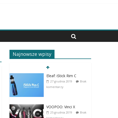
Najnowsze wpisy
Eleaf: iStick Rim C
27 grudnia 2019
Brak
komentarzy
VOOPOO: Vinci X
25 grudnia 2019
Brak
komentarzy