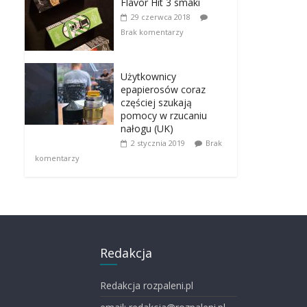
Flavor Hit 3 smaki
29 czerwca 2018
Brak komentarzy
Użytkownicy
epapierosów coraz
częściej szukają
pomocy w rzucaniu
nałogu (UK)
2 stycznia 2019
Brak
komentarzy
Redakcja
Redakcja rozpaleni.pl