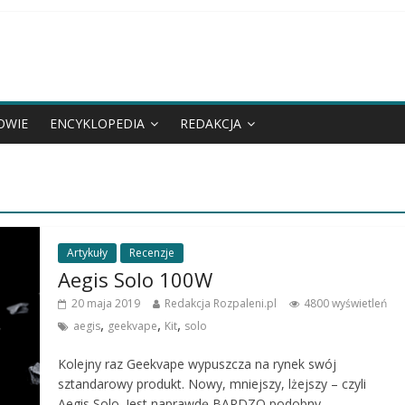
OWIE
ENCYKLOPEDIA
REDAKCJA
Artykuły
Recenzje
Aegis Solo 100W
20 maja 2019
Redakcja Rozpaleni.pl
4800 wyświetleń
,
,
,
aegis
geekvape
Kit
solo
Kolejny raz Geekvape wypuszcza na rynek swój
sztandarowy produkt. Nowy, mniejszy, lżejszy – czyli
Aegis Solo. Jest naprawdę BARDZO podobny