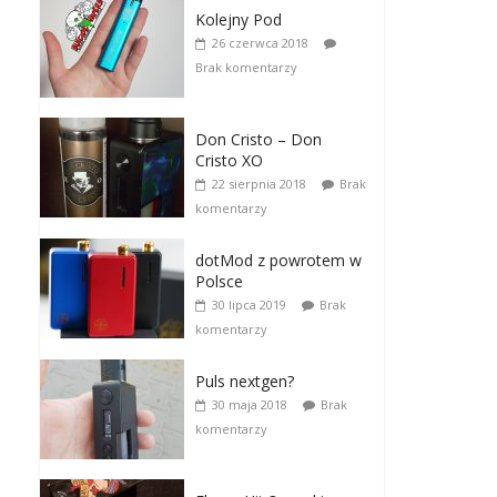
Kolejny Pod
26 czerwca 2018
Brak komentarzy
Don Cristo – Don
Cristo XO
22 sierpnia 2018
Brak
komentarzy
dotMod z powrotem w
Polsce
30 lipca 2019
Brak
komentarzy
Puls nextgen?
30 maja 2018
Brak
komentarzy