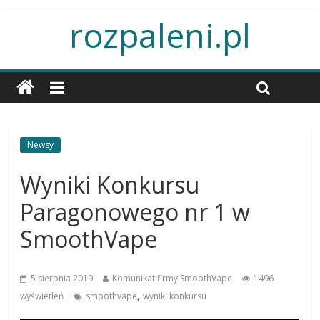
rozpaleni.pl
Newsy
Wyniki Konkursu
Paragonowego nr 1 w
SmoothVape
5 sierpnia 2019
Komunikat firmy SmoothVape
1496
,
wyświetleń
smoothvape
wyniki konkursu