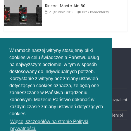
Rincoe: Manto Aio 80
23 grudnia 2019
Brak komentarzy
W ramach naszej witryny stosujemy pliki
cookies w celu świadczenia Państwu usług
Redakcja
na najwyższym poziomie, w tym w sposób
dostosowany do indywidualnych potrzeb.
Redakcja
Korzystanie z witryny bez zmiany ustawień
rozpaleni.pl
dotyczących cookies oznacza, że będą one
zamieszczane w Państwa urządzeniu
email:
redakcja@rozpaleni
końcowym. Możecie Państwo dokonać w
.pl
każdym czasie zmiany ustawień dotyczących
cookies.
www: rozpaleni.pl
Więcej szczegółów na stronie Polityki
prywatności.