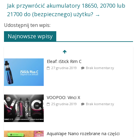
Jak przywrócić akumulatory 18650, 20700 lub
21700 do (bezpiecznego) użytku?
→
Udostępnij ten wpis:
Najnowsze wpisy
Eleaf: iStick Rim C
27 grudnia 2019
Brak komentarzy
VOOPOO: Vinci X
25 grudnia 2019
Brak komentarzy
AquaVape Nano rozebrane na części