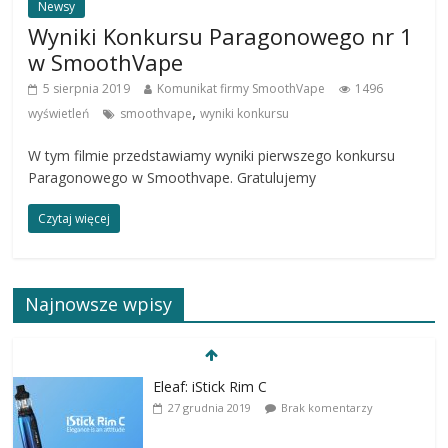
Newsy
Wyniki Konkursu Paragonowego nr 1
w SmoothVape
5 sierpnia 2019
Komunikat firmy SmoothVape
1496
,
wyświetleń
smoothvape
wyniki konkursu
W tym filmie przedstawiamy wyniki pierwszego konkursu
Paragonowego w Smoothvape. Gratulujemy
Czytaj więcej
Najnowsze wpisy
Eleaf: iStick Rim C
27 grudnia 2019
Brak komentarzy