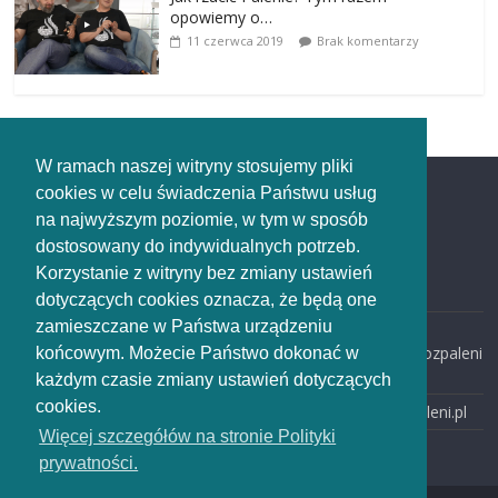
opowiemy o…
11 czerwca 2019
Brak komentarzy
W ramach naszej witryny stosujemy pliki
cookies w celu świadczenia Państwu usług
Redakcja
na najwyższym poziomie, w tym w sposób
dostosowany do indywidualnych potrzeb.
Redakcja
Korzystanie z witryny bez zmiany ustawień
rozpaleni.pl
dotyczących cookies oznacza, że będą one
zamieszczane w Państwa urządzeniu
email:
redakcja@rozpaleni
końcowym. Możecie Państwo dokonać w
.pl
każdym czasie zmiany ustawień dotyczących
cookies.
www: rozpaleni.pl
Więcej szczegółów na stronie Polityki
prywatności.