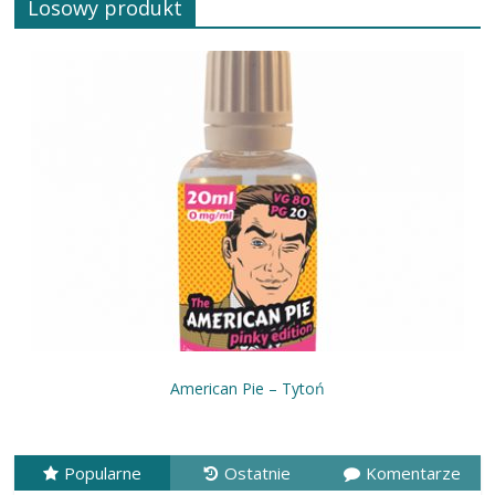
Losowy produkt
American Pie – Tytoń
Popularne
Ostatnie
Komentarze