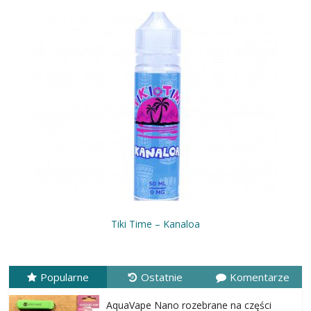
Tiki Time – Kanaloa
Popularne
Ostatnie
Komentarze
AquaVape Nano rozebrane na części