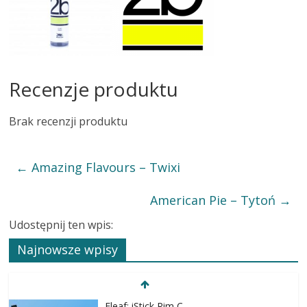
Recenzje produktu
Brak recenzji produktu
←
Amazing Flavours – Twixi
American Pie – Tytoń
→
Udostępnij ten wpis:
Najnowsze wpisy
Eleaf: iStick Rim C