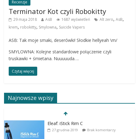
Recenzje
Terminator Kot czyli Robokitty
,
,
29 maja 2018
AsB
1687 wyświetleń
Alt zero
AsB
,
,
,
krem
robokitty
Smylowna
Suicide Vapers
ASB: Tak moje smaki, deserówki! Słodkie hellyeah \m/
SMYLOWNA: Kolejne standardowe połączenie czyli
truskawki + śmietana. Nuuuuuda….
Czytaj więcej
Najnowsze wpisy
Eleaf: iStick Rim C
27 grudnia 2019
Brak komentarzy