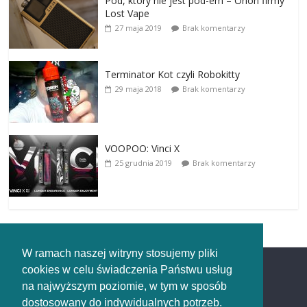
Pod, który nie jest pod-em – Orion firmy
Lost Vape
27 maja 2019
Brak komentarzy
Terminator Kot czyli Robokitty
29 maja 2018
Brak komentarzy
VOOPOO: Vinci X
25 grudnia 2019
Brak komentarzy
W ramach naszej witryny stosujemy pliki
cookies w celu świadczenia Państwu usług
Redakcja
na najwyższym poziomie, w tym w sposób
dostosowany do indywidualnych potrzeb.