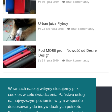
30 lipca 2019
Brak komentarzy
Urban Juice Flyboy
23 czerwca 2018
Brak komentarzy
Pod MORE pro – Nowość od Desire
Design
31 lipca 2019
Brak komentarzy
W ramach naszej witryny stosujemy pliki
cookies w celu świadczenia Państwu usług
Redakcja
na najwyższym poziomie, w tym w sposób
dostosowany do indywidualnych potrzeb.