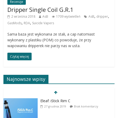
Recenzje
Dripper Single Coil G.R.1
,
,
2 września 2018
AsB
1709 wyświetleń
AsB
dripper
,
,
GasMods
RDA
Suicide Vapers
Sama baza jest wykonana ze stali, a cap natomiast
wykonany z plastiku (POM) co powoduje, że przy
wapowaniu dripperek nie parzy nas w usta.
Czytaj więcej
Najnowsze wpisy
Eleaf: iStick Rim C
27 grudnia 2019
Brak komentarzy