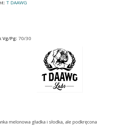
t:
T DAAWG
 Vg/Pg:
70/30
anka melonowa gładka i słodka, ale podkręcona