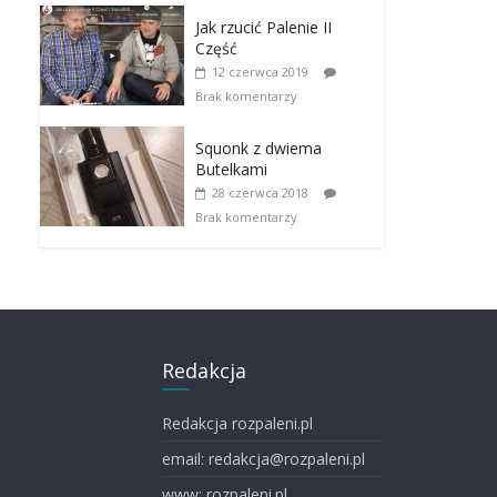
Jak rzucić Palenie II
Część
12 czerwca 2019
Brak komentarzy
Squonk z dwiema
Butelkami
28 czerwca 2018
Brak komentarzy
Redakcja
Redakcja rozpaleni.pl
email: redakcja@rozpaleni.pl
www: rozpaleni.pl