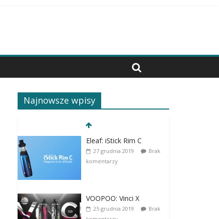
Najnowsze wpisy
Eleaf: iStick Rim C
27 grudnia 2019
Brak
komentarzy
VOOPOO: Vinci X
25 grudnia 2019
Brak
komentarzy