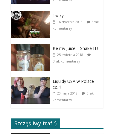
Twixy
16 stycznia 2018
Brak
komentarzy
Be my Juice – Shake IT!
25 kwietnia 2018
Brak komentarzy
Liquidy USA w Polsce
cz. 1
20 maja 2018
Brak
komentarzy
Szczęśliwy traf :)