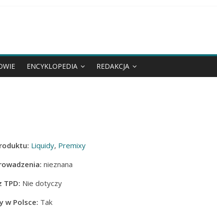
OWIE
ENCYKLOPEDIA
REDAKCJA
roduktu:
Liquidy
,
Premixy
rowadzenia:
nieznana
z TPD:
Nie dotyczy
 w Polsce:
Tak