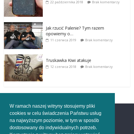
22 października 2018
Brak komentarzy
Jak rzucić Palenie? Tym razem
opowiemy o…
11 czerwca 2019
Brak komentarzy
Truskawka Kiwi atakuje
12 czerwca 2018
Brak komentarzy
W ramach naszej witryny stosujemy pliki
cookies w celu świadczenia Państwu usług
Redakcja
na najwyższym poziomie, w tym w sposób
dostosowany do indywidualnych potrzeb.