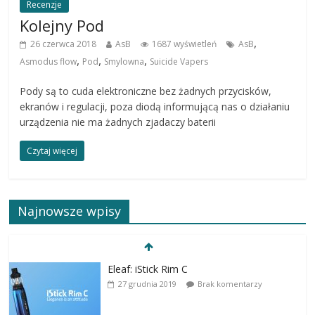
Recenzje
Kolejny Pod
,
26 czerwca 2018
AsB
1687 wyświetleń
AsB
,
,
,
Asmodus flow
Pod
Smylowna
Suicide Vapers
Pody są to cuda elektroniczne bez żadnych przycisków,
ekranów i regulacji, poza diodą informującą nas o działaniu
urządzenia nie ma żadnych zjadaczy baterii
Czytaj więcej
Najnowsze wpisy
Eleaf: iStick Rim C
27 grudnia 2019
Brak komentarzy