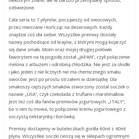
odświeżone.
Cała seria to 7 płynów, począwszy od owocowych,
przez mieszane i kończąc na deserowych. Każdy
znajdzie coś dla siebie. Wszystkie premixy dostały
nazwy pochodzące od krajów, z którymi mogą kojarzyć
się dane smaki. Moim oraz mojej drugiej połówki
faworytem na tę pogodę został „JAPAN”, czyli połączenie
melona z arbuzem i odrobiną chłodzika. Nie jest za słodki
i jako jeden z nie licznych nie ma chemicznego smaku
owoców. Jest po prostu strzałem w dziesiątkę. Dla
smakoszy cięższych smaków stworzony został soczek o
nazwie „USA”, czyli czekolada z truflami i marshmallow.
Jest też coś dla fanów premixów jogurtowych. „ITALY”,
bo o nim tu mowa, to połączenie kremu jogurtowego z
soczystą nektarynką i borówką.
Premixy dostajemy w buteleczkach gorilla 60ml z 40ml
płynu. Wszystkie soczki cieszą się w sklepach ogromnym