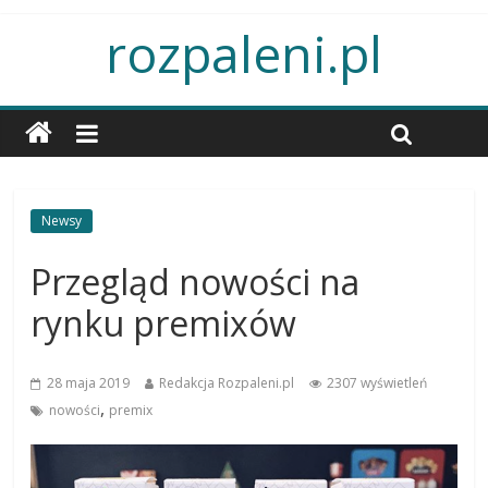
rozpaleni.pl
Newsy
Przegląd nowości na
rynku premixów
28 maja 2019
Redakcja Rozpaleni.pl
2307 wyświetleń
,
nowości
premix