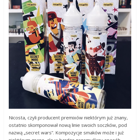
Nicosta, czyli producent premixów niektórym już znany,
ostatnio skomponował nową linie swoich soczków, pod
nazwą „secret wars”. Kompozycje smaków może i już
niektórym znane, ale w bardzo przemyślany sposób,