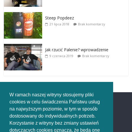
Steep Popdeez
21 lipca 2018
Brak komentarzy
Jak rzucić Palenie? wprowadzenie
9 czerwca 2019
Brak komentarzy
W ramach naszej witryny stosujemy pliki
cookies w celu świadczenia Państwu usług
Redakcja
na najwyższym poziomie, w tym w sposób
dostosowany do indywidualnych potrzeb.
Redakcja
Korzystanie z witryny bez zmiany ustawień
rozpaleni.pl
dotyczących cookies oznacza, że będą one