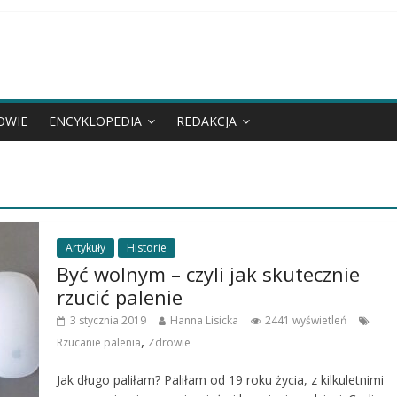
OWIE
ENCYKLOPEDIA
REDAKCJA
Artykuły
Historie
Być wolnym – czyli jak skutecznie
rzucić palenie
3 stycznia 2019
Hanna Lisicka
2441 wyświetleń
,
Rzucanie palenia
Zdrowie
Jak długo paliłam? Paliłam od 19 roku życia, z kilkuletnimi