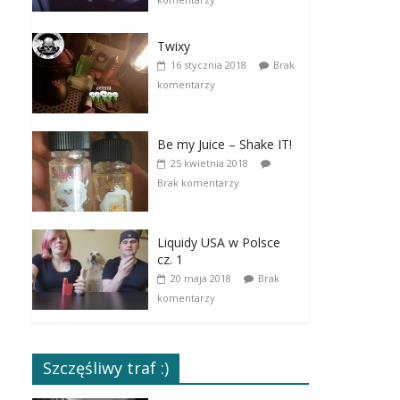
Twixy
16 stycznia 2018
Brak
komentarzy
Be my Juice – Shake IT!
25 kwietnia 2018
Brak komentarzy
Liquidy USA w Polsce
cz. 1
20 maja 2018
Brak
komentarzy
Szczęśliwy traf :)