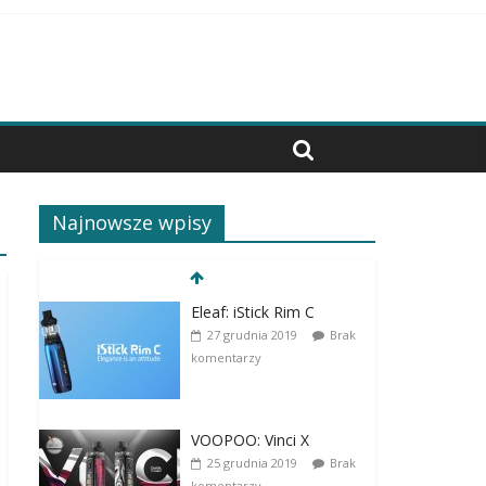
Najnowsze wpisy
Eleaf: iStick Rim C
27 grudnia 2019
Brak
komentarzy
VOOPOO: Vinci X
25 grudnia 2019
Brak
komentarzy