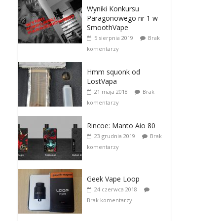
Wyniki Konkursu
Paragonowego nr 1 w
SmoothVape
5 sierpnia 2019
Brak
komentarzy
Hmm squonk od
LostVapa
21 maja 2018
Brak
komentarzy
Rincoe: Manto Aio 80
23 grudnia 2019
Brak
komentarzy
Geek Vape Loop
24 czerwca 2018
Brak komentarzy