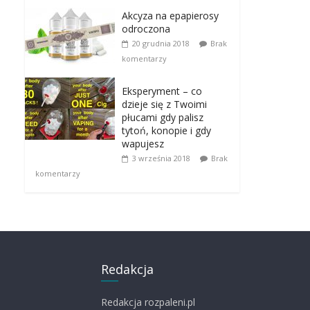
Akcyza na epapierosy
odroczona
20 grudnia 2018
Brak
komentarzy
Eksperyment – co
dzieje się z Twoimi
płucami gdy palisz
tytoń, konopie i gdy
wapujesz
3 września 2018
Brak
komentarzy
Redakcja
Redakcja rozpaleni.pl