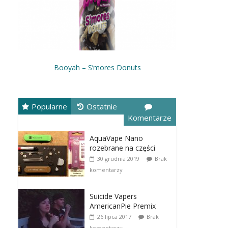
Booyah – S’mores Donuts
Popularne
Ostatnie
Komentarze
AquaVape Nano
rozebrane na części
30 grudnia 2019
Brak
komentarzy
Suicide Vapers
AmericanPie Premix
26 lipca 2017
Brak
komentarzy