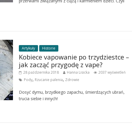
przerwami związanymi z ciążą i karmieniem dzieci. Czyli
Artykuły
Historie
Kobiece vapowanie po trzydziestce –
jak zacząć przygodę z vape?
28 października 2018
Hanna Lisicka
2037 wyświetleń
,
,
Pody
Rzucanie palenia
Zdrowie
Dosyć dymu, brzydkiego zapachu, śmierdzących ubrań,
trucia siebie i innych!