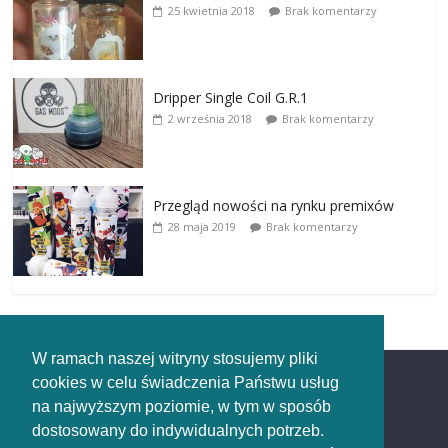
25 kwietnia 2018
Brak komentarzy
Dripper Single Coil G.R.1
2 września 2018
Brak komentarzy
Przegląd nowości na rynku premixów
28 maja 2019
Brak komentarzy
W ramach naszej witryny stosujemy pliki
cookies w celu świadczenia Państwu usług
Redakcja
na najwyższym poziomie, w tym w sposób
dostosowany do indywidualnych potrzeb.