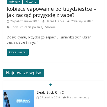
Artykuły
Historie
Kobiece vapowanie po trzydziestce –
jak zacząć przygodę z vape?
28 października 2018
Hanna Lisicka
2036 wyświetleń
,
,
Pody
Rzucanie palenia
Zdrowie
Dosyć dymu, brzydkiego zapachu, śmierdzących ubrań,
trucia siebie i innych!
Czytaj więcej
Najnowsze wpisy
Eleaf: iStick Rim C
27 grudnia 2019
Brak komentarzy