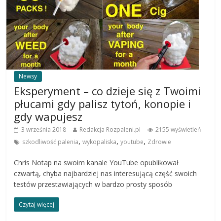
Newsy
Eksperyment – co dzieje się z Twoimi
płucami gdy palisz tytoń, konopie i
gdy wapujesz
3 września 2018
Redakcja Rozpaleni.pl
2155 wyświetleń
,
,
,
szkodliwość palenia
wykopaliska
youtube
Zdrowie
Chris Notap na swoim kanale YouTube opublikował
czwartą, chyba najbardziej nas interesującą część swoich
testów przestawiających w bardzo prosty sposób
Czytaj więcej