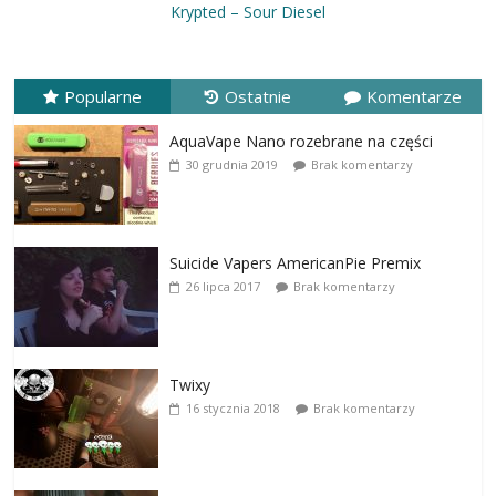
Krypted – Sour Diesel
Popularne
Ostatnie
Komentarze
AquaVape Nano rozebrane na części
30 grudnia 2019
Brak komentarzy
Suicide Vapers AmericanPie Premix
26 lipca 2017
Brak komentarzy
Twixy
16 stycznia 2018
Brak komentarzy