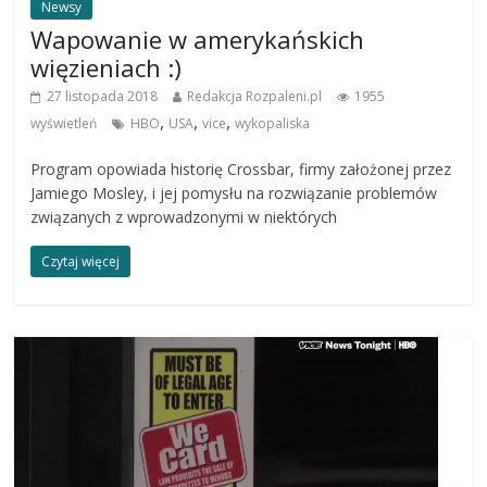
Newsy
Wapowanie w amerykańskich
więzieniach :)
27 listopada 2018
Redakcja Rozpaleni.pl
1955
,
,
,
wyświetleń
HBO
USA
vice
wykopaliska
Program opowiada historię Crossbar, firmy założonej przez
Jamiego Mosley, i jej pomysłu na rozwiązanie problemów
związanych z wprowadzonymi w niektórych
Czytaj więcej