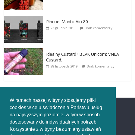
Rincoe: Manto Aio 80
23 grudnia 2019
Brak komentarzy
Idealny Custard? BLVK Unicorn: VNLA
Custard.
28 listopada 2019
Brak komentarzy
W ramach naszej witryny stosujemy pliki
cookies w celu świadczenia Państwu usług
Redakcja
na najwyższym poziomie, w tym w sposób
dostosowany do indywidualnych potrzeb.
Redakcja
Korzystanie z witryny bez zmiany ustawień
rozpaleni.pl