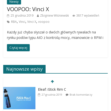
Newsy
VOOPOO: Vinci X
25 grudnia 2019
Zbigniew Wiśniewski
3817 wyświetleń
,
,
,
RBA
Vinci
Vinci X
voopoo
Każdy już chyba słyszał o dwóch głównych rywalach na
rynku podów typu AIO z kontrolą mocy, mianowicie o RPM i
Czytaj więcej
Najnowsze wpisy
Eleaf: iStick Rim C
27 grudnia 2019
Brak komentarzy