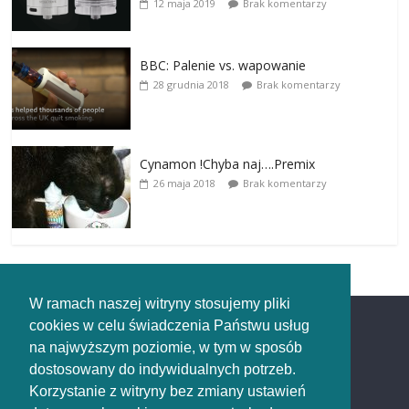
12 maja 2019
Brak komentarzy
BBC: Palenie vs. wapowanie
28 grudnia 2018
Brak komentarzy
Cynamon !Chyba naj….Premix
26 maja 2018
Brak komentarzy
W ramach naszej witryny stosujemy pliki
cookies w celu świadczenia Państwu usług
Redakcja
na najwyższym poziomie, w tym w sposób
dostosowany do indywidualnych potrzeb.
Redakcja
Korzystanie z witryny bez zmiany ustawień
rozpaleni.pl