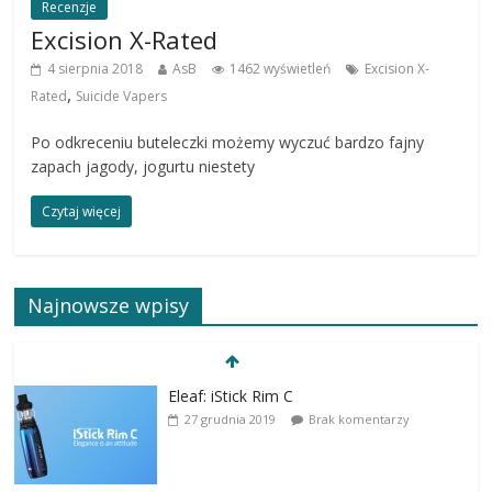
Recenzje
Excision X-Rated
4 sierpnia 2018
AsB
1462 wyświetleń
Excision X-
,
Rated
Suicide Vapers
Po odkreceniu buteleczki możemy wyczuć bardzo fajny
zapach jagody, jogurtu niestety
Czytaj więcej
Najnowsze wpisy
Eleaf: iStick Rim C
27 grudnia 2019
Brak komentarzy