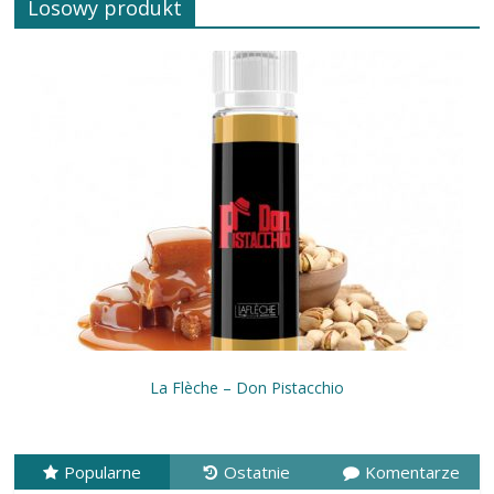
Losowy produkt
La Flèche – Don Pistacchio
Popularne
Ostatnie
Komentarze