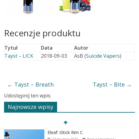
Recenzje produktu
Tytuł
Data
Autor
Tayst – LICK
2018-09-03
AsB (
Suicide Vapers
)
←
Tayst – Breath
Tayst – Bite
→
Udostępnij ten wpis:
Najnowsze wpisy
Eleaf: iStick Rim C
27 grudnia 2019
Brak komentarzy