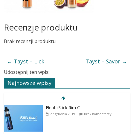
Recenzje produktu
Brak recenzji produktu
←
Tayst – Lick
Tayst – Savor
→
Udostępnij ten wpis:
Najnowsze wpisy
Eleaf: iStick Rim C
27 grudnia 2019
Brak komentarzy