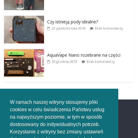
Czy istnieją pody idealne?
22 października 2018
Brak komentarzy
AquaVape Nano rozebrane na części
30 grudnia 2019
Brak komentarzy
W ramach naszej witryny stosujemy pliki
cookies w celu świadczenia Państwu usług
Redakcja
na najwyższym poziomie, w tym w sposób
dostosowany do indywidualnych potrzeb.
Redakcja
Korzystanie z witryny bez zmiany ustawień
rozpaleni.pl