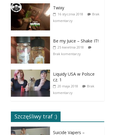
Twixy
16 stycznia 2018
Brak
komentarzy
Be my Juice – Shake IT!
25 kwietnia 2018
Brak komentarzy
Liquidy USA w Polsce
cz. 1
20 maja 2018
Brak
komentarzy
Szczęśliwy traf :)
Suicide Vapers –