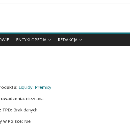
OWIE
ENCYKLOPEDIA
REDAKCJA
roduktu:
Liquidy
,
Premixy
rowadzenia:
nieznana
z TPD:
Brak danych
 w Polsce:
Nie