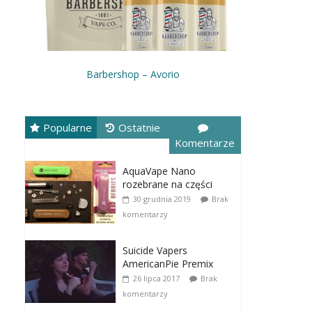
Barbershop – Avorio
Popularne
Ostatnie
Komentarze
AquaVape Nano
rozebrane na części
30 grudnia 2019
Brak
komentarzy
Suicide Vapers
AmericanPie Premix
26 lipca 2017
Brak
komentarzy