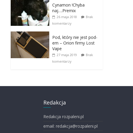
Cynamon !Chyba
naj….Premix
26 maja 2018
Brak
komentarzy
Pod, który nie jest pod-
em – Orion firmy Lost
Vape
27 maja 2019
Brak
komentarzy
Redakcja
Redakcja rozpaleni.pl
email: redakcja@rozpaleni.pl