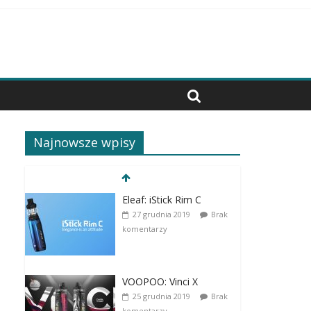
Najnowsze wpisy
Eleaf: iStick Rim C
27 grudnia 2019
Brak
komentarzy
VOOPOO: Vinci X
25 grudnia 2019
Brak
komentarzy