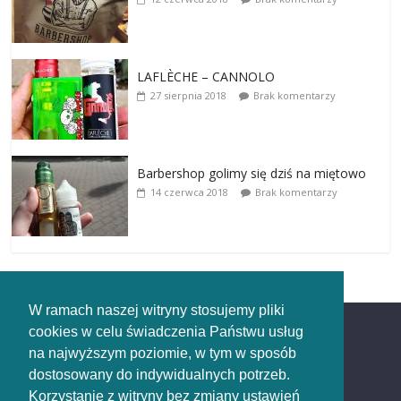
LAFLÈCHE – CANNOLO
27 sierpnia 2018
Brak komentarzy
Barbershop golimy się dziś na miętowo
14 czerwca 2018
Brak komentarzy
W ramach naszej witryny stosujemy pliki
cookies w celu świadczenia Państwu usług
Redakcja
na najwyższym poziomie, w tym w sposób
dostosowany do indywidualnych potrzeb.
Redakcja
Korzystanie z witryny bez zmiany ustawień