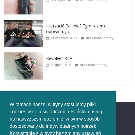
Jak rzucić Palenie? Tym razem
opowiemy o…
11 czerwca 2019
Brak komentarzy
Revolver RTA
12 lipca 2018
Brak komentarzy
W ramach naszej witryny stosujemy pliki
cookies w celu świadczenia Państwu usług
Redakcja
na najwyższym poziomie, w tym w sposób
dostosowany do indywidualnych potrzeb.
Redakcja
Korzystanie z witryny bez zmiany ustawień