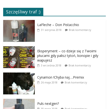
Szczęśliwy traf :)
LaFleche – Don Pistacchio
31 sierpnia 2018
Brak komentarzy
Eksperyment – co dzieje się z Twoimi
płucami gdy palisz tytoń, konopie i gdy
wapujesz
3 września 2018
Brak komentarzy
Cynamon !Chyba naj….Premix
26 maja 2018
Brak komentarzy
Puls nextgen?
30 maja 2018
Brak komentarzy