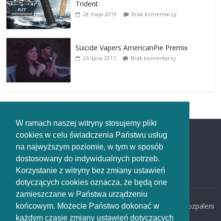
Trident
28 maja 2019
Brak komentarzy
Suicide Vapers AmericanPie Premix
26 lipca 2017
Brak komentarzy
W ramach naszej witryny stosujemy pliki
cookies w celu świadczenia Państwu usług
Redakcja
na najwyższym poziomie, w tym w sposób
dostosowany do indywidualnych potrzeb.
Redakcja
Korzystanie z witryny bez zmiany ustawień
rozpaleni.pl
dotyczących cookies oznacza, że będą one
zamieszczane w Państwa urządzeniu
email:
redakcja@rozpaleni
końcowym. Możecie Państwo dokonać w
.pl
każdym czasie zmiany ustawień dotyczących