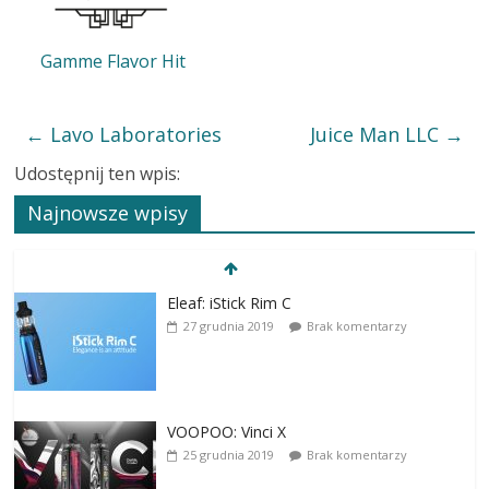
Gamme Flavor Hit
←
Lavo Laboratories
Juice Man LLC
→
Udostępnij ten wpis:
Najnowsze wpisy
Eleaf: iStick Rim C
27 grudnia 2019
Brak komentarzy
VOOPOO: Vinci X
25 grudnia 2019
Brak komentarzy