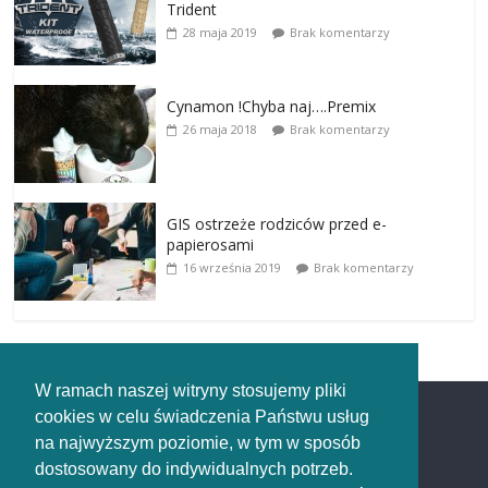
Trident
28 maja 2019
Brak komentarzy
Cynamon !Chyba naj….Premix
26 maja 2018
Brak komentarzy
GIS ostrzeże rodziców przed e-
papierosami
16 września 2019
Brak komentarzy
W ramach naszej witryny stosujemy pliki
cookies w celu świadczenia Państwu usług
Redakcja
na najwyższym poziomie, w tym w sposób
dostosowany do indywidualnych potrzeb.