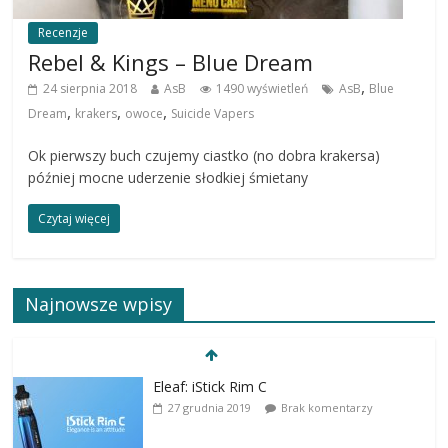
Recenzje
Rebel & Kings – Blue Dream
,
24 sierpnia 2018
AsB
1490 wyświetleń
AsB
Blue
,
,
,
Dream
krakers
owoce
Suicide Vapers
Ok pierwszy buch czujemy ciastko (no dobra krakersa)
później mocne uderzenie słodkiej śmietany
Czytaj więcej
Najnowsze wpisy
Eleaf: iStick Rim C
27 grudnia 2019
Brak komentarzy