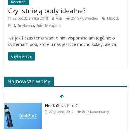
Recenzje
Czy istnieją pody idealne?
,
22 października 2018
AsB
2519 wyświetleń
Mipod
,
,
Pod
Smylowna
Suicide Vapers
Już jakiś czas temu wam o nim wspominałam (ogólnie o
systemach pod, które u nas jeszcze mocno kulały, ale za
Czytaj więcej
Najnowsze wpisy
Eleaf: iStick Rim C
27 grudnia 2019
Brak komentarzy