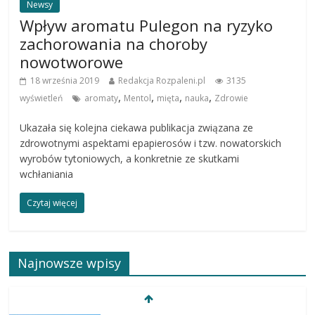
Newsy
Wpływ aromatu Pulegon na ryzyko
zachorowania na choroby
nowotworowe
18 września 2019
Redakcja Rozpaleni.pl
3135
,
,
,
,
wyświetleń
aromaty
Mentol
mięta
nauka
Zdrowie
Ukazała się kolejna ciekawa publikacja związana ze
zdrowotnymi aspektami epapierosów i tzw. nowatorskich
wyrobów tytoniowych, a konkretnie ze skutkami
wchłaniania
Czytaj więcej
Najnowsze wpisy