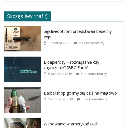
Szczęśliwy traf :)
bigclivedotcom przedstawia bebechy
Vype
13 marca 2019
Brak komentarzy
E-papierosy – rozwiązanie czy
zagrożenie? [BBC Earth]
5 września 2019
Brak komentarzy
Barbershop golimy się dziś na miętowo
14 czerwca 2018
Brak komentarzy
Wapowanie w amerykańskich