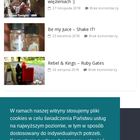
więzieniach :)
27 listopada 2018
Brak komentarzy
Be my Juice – Shake IT!
25 kwietnia 2018
Brak komentarzy
Rebel & Kings – Ruby Gates
26 sierpnia 2018
Brak komentarzy
W ramach naszej witryny stosujemy pliki
cookies w celu świadczenia Państwu usług
Redakcja
na najwyższym poziomie, w tym w sposób
dostosowany do indywidualnych potrzeb.