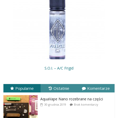
S.O.I. – A/C Frigid
Popularne
Ostatnie
Komentarze
AquaVape Nano rozebrane na części
30 grudnia 2019
Brak komentarzy