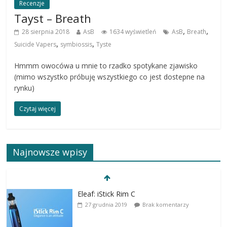
Recenzje
Tayst – Breath
,
,
28 sierpnia 2018
AsB
1634 wyświetleń
AsB
Breath
,
,
Suicide Vapers
symbiossis
Tyste
Hmmm owocówa u mnie to rzadko spotykane zjawisko
(mimo wszystko próbuję wszystkiego co jest dostepne na
rynku)
Czytaj więcej
Najnowsze wpisy
Eleaf: iStick Rim C
27 grudnia 2019
Brak komentarzy