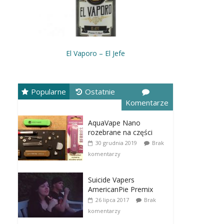
El Vaporo – El Jefe
Popularne
Ostatnie
Komentarze
AquaVape Nano
rozebrane na części
30 grudnia 2019
Brak
komentarzy
Suicide Vapers
AmericanPie Premix
26 lipca 2017
Brak
komentarzy