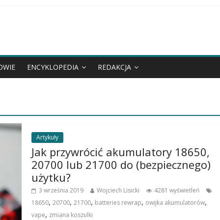
OWIE
ENCYKLOPEDIA
REDAKCJA
Artykuły
Jak przywrócić akumulatory 18650,
20700 lub 21700 do (bezpiecznego)
użytku?
3 września 2019
Wojciech Lisicki
4281 wyświetleń
,
,
,
,
,
18650
20700
21700
batteries rewrap
owijka akumulatorów
,
vape
zmiana koszulki