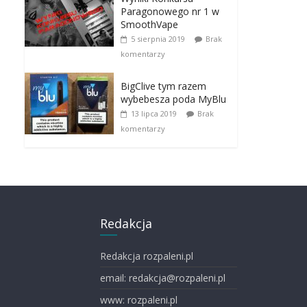
Paragonowego nr 1 w
SmoothVape
5 sierpnia 2019
Brak
komentarzy
BigClive tym razem
wybebesza poda MyBlu
13 lipca 2019
Brak
komentarzy
Redakcja
Redakcja rozpaleni.pl
email: redakcja@rozpaleni.pl
www: rozpaleni.pl