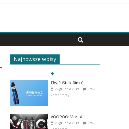
Najnowsze wpisy
Eleaf: iStick Rim C
27 grudnia 2019
Brak
komentarzy
VOOPOO: Vinci X
25 grudnia 2019
Brak
komentarzy