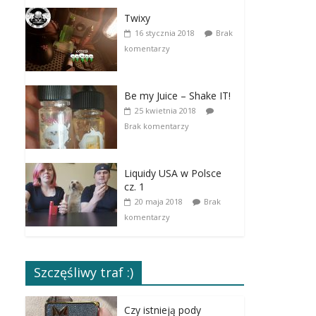
Twixy
16 stycznia 2018
Brak
komentarzy
Be my Juice – Shake IT!
25 kwietnia 2018
Brak komentarzy
Liquidy USA w Polsce
cz. 1
20 maja 2018
Brak
komentarzy
Szczęśliwy traf :)
Czy istnieją pody