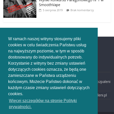
SmoothVape
5 sierpnia 2019
Brak komentarzy
W ramach naszej witryny stosujemy pliki
cookies w celu świadczenia Państwu usług
Redakcja
na najwyższym poziomie, w tym w sposób
dostosowany do indywidualnych potrzeb.
Redakcja
Korzystanie z witryny bez zmiany ustawień
rozpaleni.pl
dotyczących cookies oznacza, że będą one
zamieszczane w Państwa urządzeniu
email:
redakcja@rozpaleni
końcowym. Możecie Państwo dokonać w
.pl
każdym czasie zmiany ustawień dotyczących
cookies.
www: rozpaleni.pl
Więcej szczegółów na stronie Polityki
prywatności.