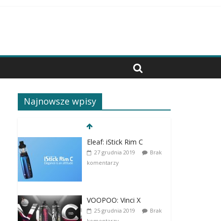
Najnowsze wpisy
Eleaf: iStick Rim C
27 grudnia 2019
Brak
komentarzy
VOOPOO: Vinci X
25 grudnia 2019
Brak
komentarzy