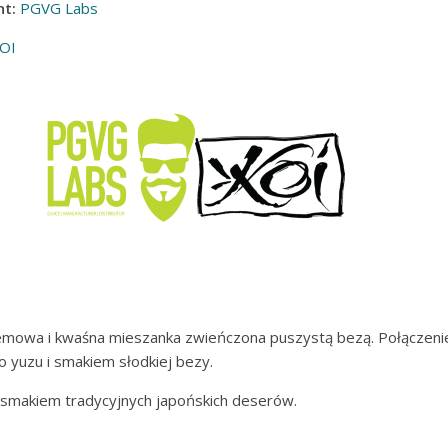
t:
PGVG Labs
OI
emowa i kwaśna mieszanka zwieńczona puszystą bezą. Połączeni
yuzu i smakiem słodkiej bezy.
a smakiem tradycyjnych japońskich deserów.