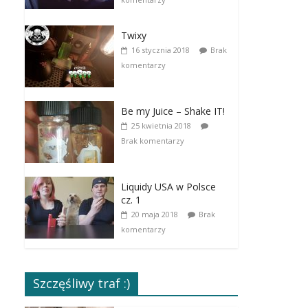
Twixy
16 stycznia 2018
Brak
komentarzy
Be my Juice – Shake IT!
25 kwietnia 2018
Brak komentarzy
Liquidy USA w Polsce
cz. 1
20 maja 2018
Brak
komentarzy
Szczęśliwy traf :)