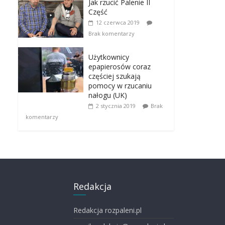
Jak rzucić Palenie II
Część
12 czerwca 2019
Brak komentarzy
Użytkownicy
epapierosów coraz
częściej szukają
pomocy w rzucaniu
nałogu (UK)
2 stycznia 2019
Brak
komentarzy
Redakcja
Redakcja rozpaleni.pl