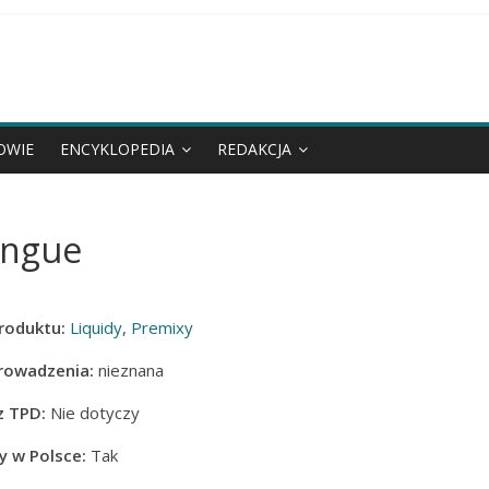
OWIE
ENCYKLOPEDIA
REDAKCJA
ingue
roduktu:
Liquidy
,
Premixy
rowadzenia:
nieznana
z TPD:
Nie dotyczy
 w Polsce:
Tak