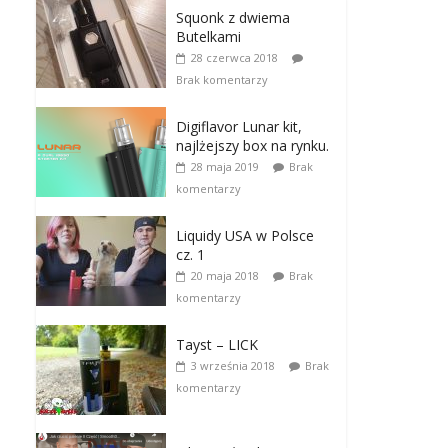
Squonk z dwiema
Butelkami
28 czerwca 2018
Brak komentarzy
Digiflavor Lunar kit,
najlżejszy box na rynku.
28 maja 2019
Brak
komentarzy
Liquidy USA w Polsce
cz. 1
20 maja 2018
Brak
komentarzy
Tayst – LICK
3 września 2018
Brak
komentarzy